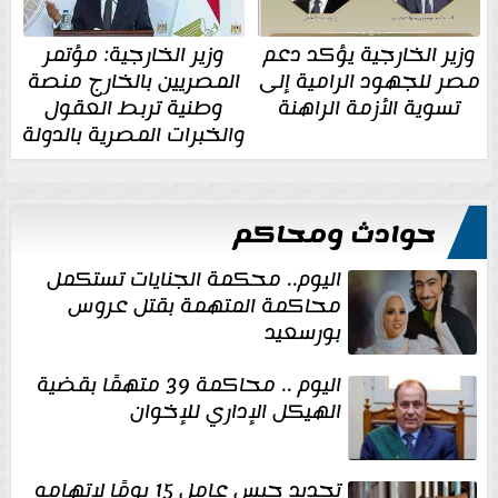
وزير الخارجية يؤكد دعم
وزير الخارجية: مؤتمر
مصر للجهود الرامية إلى
المصريين بالخارج منصة
تسوية الأزمة الراهنة
وطنية تربط العقول
والخبرات المصرية بالدولة
حوادث ومحاكم
اليوم.. محكمة الجنايات تستكمل
محاكمة المتهمة بقتل عروس
بورسعيد
اليوم .. محاكمة 39 متهمًا بقضية
الهيكل الإداري للإخوان
تجديد حبس عامل 15 يومًا لاتهامه