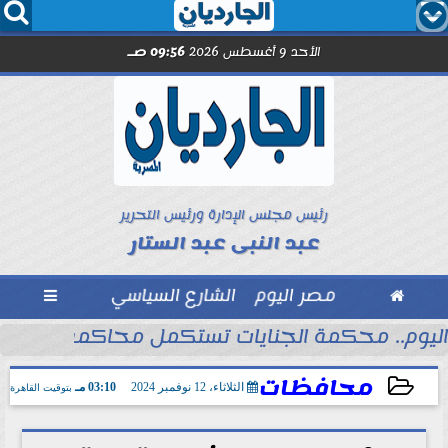




الأحد 9 أغسطس 2026
09:56 صـ
رئيس مجلس الإدارة ورئيس التحرير
عبد النبى عبد الستار

مصر اليوم
الشارع السياسي

اليوم.. محكمة الجنايات تستكمل محاكمة المته
محافظات
الثلاثاء، 12 نوفمبر 2024
03:10 مـ
بتوقيت القاهرة
2024-11-12 15:10:06