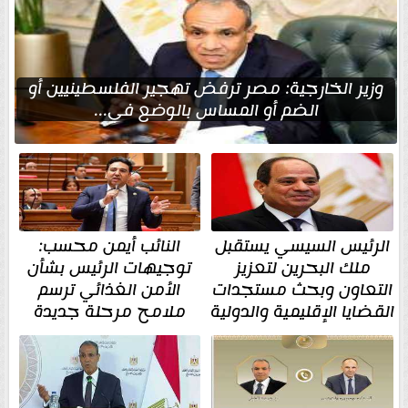
وزير الخارجية: مصر ترفض تهجير الفلسطينيين أو
الضم أو المساس بالوضع في...
الرئيس السيسي يستقبل
النائب أيمن محسب:
ملك البحرين لتعزيز
توجيهات الرئيس بشأن
التعاون وبحث مستجدات
الأمن الغذائي ترسم
القضايا الإقليمية والدولية
ملامح مرحلة جديدة