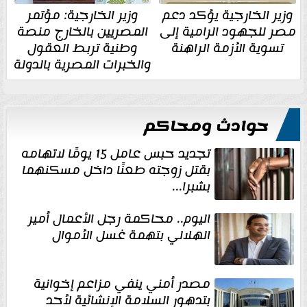
وزير الخارجية يؤكد دعم
وزير الخارجية: مؤتمر
مصر للجهود الرامية إلى
المصريين بالخارج منصة
تسوية الأزمة الراهنة
وطنية تربط العقول
والخبرات المصرية بالدولة
حوادث ومحاكم
تجديد حبس عامل 15 يومًا لاتهامه
بقتل زوجته طعنًا داخل مسكنهما
بشبرا...
اليوم.. محاكمة رجل الأعمال أمير
الهلالي بتهمة غسل الأموال
مصدر أمني ينفي مزاعم إخوانية
بتدهور السلامة الإنشائية لأحد