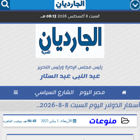




السبت 8 أغسطس 2026
08:13 مـ
رئيس مجلس الإدارة ورئيس التحرير
عبد النبى عبد الستار

مصر اليوم
الشارع السياسي

أسعار الدولار اليوم السبت 8-8-2026..
منوعات
الأربعاء، 1 يناير 2025
06:48 مـ
بتوقيت القاهرة
2025-01-01 18:48:59