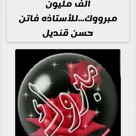
الف مليون
مبرووك...للأستاذه فاتن
حسن قنديل