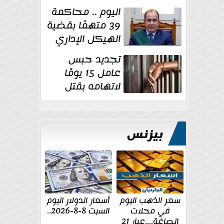
بقتل عروس
اليوم .. محاكمة
بورسعيد
39 متهمًا بقضية
الهيكل الإداري
للإخوان
تجديد حبس
عامل 15 يومًا
لاتهامه بقتل
زوجته طعنًا
داخل مسكنهما بشبرا...
بيزنس
سعر الذهب اليوم
أسعار الدولار اليوم
في محلات
السبت 8-8-2026..
الصاغة....عيار 21