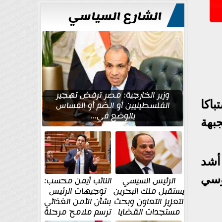
الشارع السياسي
وزير الخارجية: مصر ترفض تهجير
للجيش الأوكراني، اليوم السبت تسجيل 143 اشتباكا
الفلسطينيين أو الضم أو المساس
بالوضع في...
جبهة
 أشد
وسي
الرئيس السيسي
النائب أيمن محسب:
يستقبل ملك البحرين
توجيهات الرئيس
لتعزيز التعاون وبحث
بشأن الأمن الغذائي
مستجدات القضايا
ترسم ملامح مرحلة