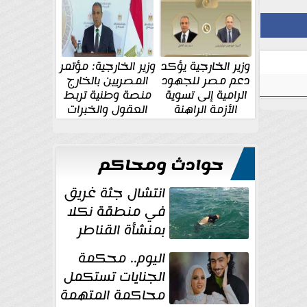
الإقليمية والدولية
جديدة
وزير الخارجية يؤكد
وزير الخارجية: مؤتمر
دعم مصر للجهود
المصريين بالخارج
الرامية إلى تسوية
منصة وطنية تربط
الأزمة الراهنة
العقول والخبرات
المصرية بالدولة
حوادث ومحاكم
انتشال جثة غريق
في منطقة نكلا
بمنشأة القناطر
اليوم.. محكمة
الجنايات تستكمل
محاكمة المتهمة