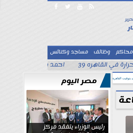




حرير

ر
محاكم
وظائف
مساجد وكنائس

رة في القاهره 39
احمد شوبير : أزمة القيد
مصر اليوم
بتوقيت القاهرة
رئيس الوزراء يتفقد مركز