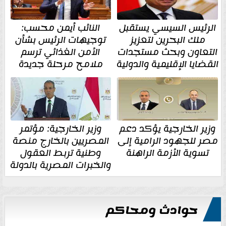
الرئيس السيسي يستقبل
النائب أيمن محسب:
ملك البحرين لتعزيز
توجيهات الرئيس بشأن
التعاون وبحث مستجدات
الأمن الغذائي ترسم
القضايا الإقليمية والدولية
ملامح مرحلة جديدة
وزير الخارجية يؤكد دعم
وزير الخارجية: مؤتمر
مصر للجهود الرامية إلى
المصريين بالخارج منصة
تسوية الأزمة الراهنة
وطنية تربط العقول
والخبرات المصرية بالدولة
حوادث ومحاكم