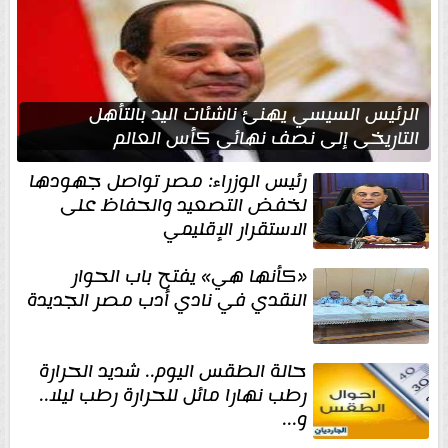
الرئيس السيسي يهنئ ناشئات اليد بالتأهل
التاريخي إلى نصف نهائي كأس العالم
رئيس الوزراء: مصر تواصل جهودها
لخفض التصعيد والحفاظ على
الاستقرار الإقليمي
«كأنها هي» يفتح باب الحوار
النقدي في نادي أدب مصر الجديدة
حالة الطقس اليوم.. شديد الحرارة
رطب نهارا مائل للحرارة رطب ليلا..
و...