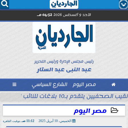




الأحد 9 أغسطس 2026
04:52 مـ
رئيس مجلس الإدارة ورئيس التحرير
عبد النبى عبد الستار

مصر اليوم
الشارع السياسي

نقيب الصحفيين يتقدم بـ10 بلاغات للنائب العام ضد مؤسسات وهمية تنتحل صفة...
مل مع الصحفيين حاملى كارنيه النقابة
مصر اليوم
الخميس، 10 أبريل 2025
11:12 صـ
بتوقيت القاهرة
2025-04-10 11:12:32