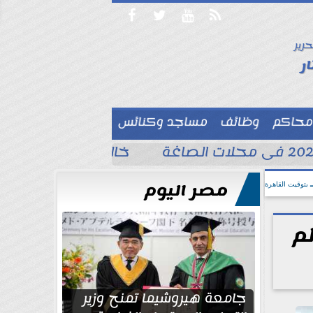




حرير

ر
محاكم
وظائف
مساجد وكنائس

خالد الغندور يطلب الد
مصر اليوم
بتوقيت القاهرة
م
جامعة هيروشيما تمنح وزير