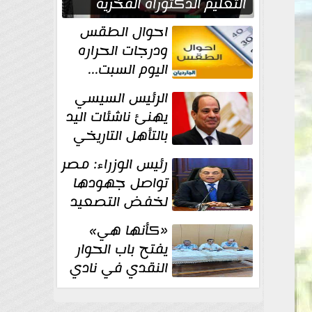
التعليم الدكتوراه الفخرية
تقديرا لما حققه
احوال الطقس
ودرجات الحراره
اليوم السبت...
العظمى في
الرئيس السيسي
القاهره 36 درجة
يهنئ ناشئات اليد
بالتأهل التاريخي
إلى نصف نهائي
رئيس الوزراء: مصر
كأس العالم
تواصل جهودها
لخفض التصعيد
والحفاظ على
«كأنها هي»
الاستقرار الإقليمي
يفتح باب الحوار
النقدي في نادي
أدب مصر الجديدة