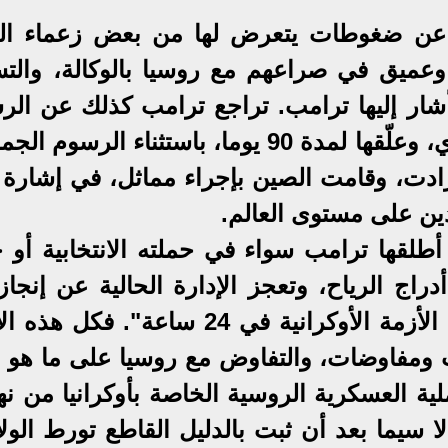
 عن ضغوطات يتعرض لها من بعض زعماء ال
وعميق في صراعهم مع روسيا بالوكالة، والت
 أشار إليها ترامب. تراجع ترامب كذلك عن الر
الجمركية التي فرضها 2 أبريل الجاري، وعلّقها لمدة 90 يوما، باستثناء الرس
زادت، وقامت الصين بإجراء مماثل، في إشارة ل
ين على مستوى العالم.
أطلقها ترامب سواء في حملته الانتخابية أو خ
راج الرياح، وتعجز الإدارة الحالية عن إنجاز
الأحلام الوردية، التي بدأت بـ "إنهاء الأزمة الأوكرانية في 24 ساعة". 
ت ومفاوضات، والتفاوض مع روسيا على ما هو و
ة العسكرية الروسية الخاصة بأوكرانيا من نها
ا سيما بعد أن ثبت بالدليل القاطع تورط الول