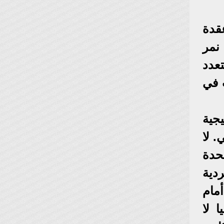
قدة
 نمر
عدد
 في
جية
. لا
تحدة
ردية
مام
 لا