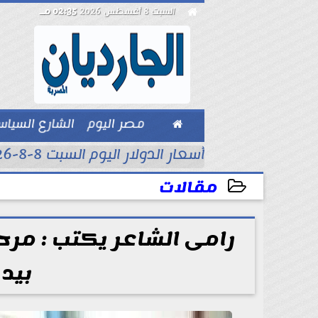

السبت 8 أغسطس 2026
02:35 مـ

مصر اليوم
الشارع السيا
بيزنس
أسعار الدولار اليوم السبت 8-8-2026..
مقالات
2025-04-13 23:43:03
رامى الشاعر يكتب : مرح
بيد 