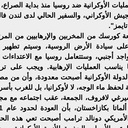
ليات الأوكرانية ضد روسيا منذ بداية الصراع،
لجيش الأوكراني، والسفير الحالي لدى لندن فا
ايمز".
 كورسك من المخربين والإرهابيين من المرت
ا على سيادة الأرض الروسية، وسيتم تطهير ب
واجد أجنبي، وستتعامل روسيا مع الاعتداءات 
 يناسب العمليات الإرهابية. ويجب على تر
 الدولة الأوكرانية أصبحت معدودة، وأن من مص
حفظ ماء الوجه، لا لأوكرانيا، بل للغرب بأسر
سيرغي لافروف، الجمعة، عقب اجتماعه مع م
وزراء رابطة ال
لأمريكي دونالد ترامب أصبحت تعي هذه الحق