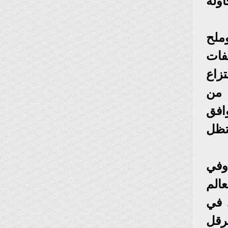
ولة
ملح
فات
زاع
 من
وافق
تظل
وفي
الم
 في
رقل