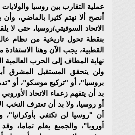
عملية التقارب بين روسيا والولايات 
أنصح ألا نهتم كثيرا بالماضي، وأن 
الاتحاد السوفيتي/روسيا، حتى لا يل
بنقطة تحول تاريخية من نظام عالم
القطبية، يجب الآن وهنا الاستفادة
نهاية المطاف إلى الحرب العالمية الث
ولن يتحقق المستقبل المشرق أبدا
بروسيا"، أو "تركيع موسكو"، أو "تد
بد أن يتفهم زعماء الاتحاد الأوروبي
أو روسيا، ولا بد أن تعترف النخب ال
أن "روسيا لن تكتفي بأوكرانيا"، و
أوروبا"، والجميع يعلم تماما، وق