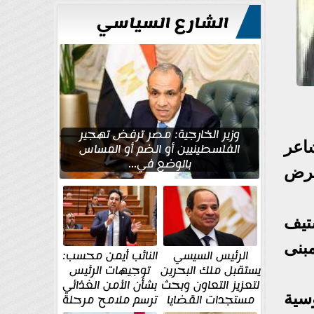
الشارع السياسي
وزير الخارجية: مصر ترفض تهجير
اعر
الفلسطينيين أو الضم أو المساس
بالوضع في...
عرض
تيف
 بمبنى
الرئيس السيسي
النائب أيمن محسب:
يستقبل ملك البحرين
توجيهات الرئيس
لتعزيز التعاون وبحث
بشأن الأمن الغذائي
سية
مستجدات القضايا
ترسم ملامح مرحلة