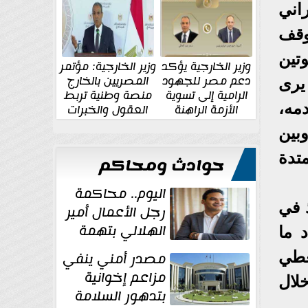
الإقليمية والدولية
جديدة
اني
وقف
تين
وزير الخارجية يؤكد
وزير الخارجية: مؤتمر
دعم مصر للجهود
المصريين بالخارج
يرى
الرامية إلى تسوية
منصة وطنية تربط
مه،
الأزمة الراهنة
العقول والخبرات
المصرية بالدولة
لا زالت الهوة واسعة بين أوهام حدود عام 1991، وبين
تدة
حوادث ومحاكم
اليوم.. محاكمة
 في
رجل الأعمال أمير
الهلالي بتهمة
 ما
غسل الأموال
مصدر أمني ينفي
عطي
مزاعم إخوانية
لال
بتدهور السلامة