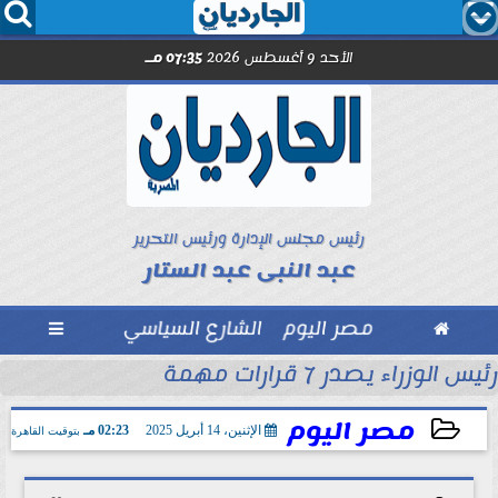




الأحد 9 أغسطس 2026
07:35 مـ
رئيس مجلس الإدارة ورئيس التحرير
عبد النبى عبد الستار

مصر اليوم
الشارع السياسي

رئيس الوزراء يصدر 7 قرارات مهمة
مل مع الصحفيين حاملى كارنيه النقابة
مصر اليوم
الإثنين، 14 أبريل 2025
02:23 مـ
بتوقيت القاهرة
2025-04-14 14:23:02