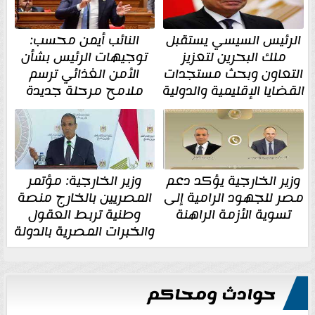
الرئيس السيسي يستقبل
النائب أيمن محسب:
ملك البحرين لتعزيز
توجيهات الرئيس بشأن
التعاون وبحث مستجدات
الأمن الغذائي ترسم
القضايا الإقليمية والدولية
ملامح مرحلة جديدة
وزير الخارجية يؤكد دعم
وزير الخارجية: مؤتمر
مصر للجهود الرامية إلى
المصريين بالخارج منصة
تسوية الأزمة الراهنة
وطنية تربط العقول
والخبرات المصرية بالدولة
حوادث ومحاكم