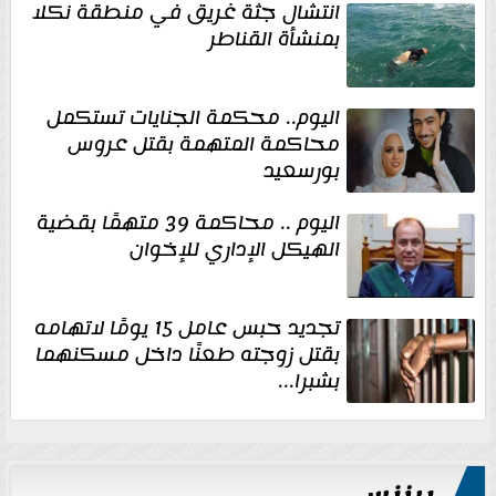
انتشال جثة غريق في منطقة نكلا
بمنشأة القناطر
اليوم.. محكمة الجنايات تستكمل
محاكمة المتهمة بقتل عروس
بورسعيد
اليوم .. محاكمة 39 متهمًا بقضية
الهيكل الإداري للإخوان
تجديد حبس عامل 15 يومًا لاتهامه
بقتل زوجته طعنًا داخل مسكنهما
بشبرا...
بيزنس