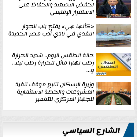
لخفض التصعيد والحفاظ على
الاستقرار الإقليمي
«كأنها هي» يفتح باب الحوار
النقدي في نادي أدب مصر الجديدة
حالة الطقس اليوم.. شديد الحرارة
رطب نهارا مائل للحرارة رطب ليلا..
و...
وزيرة الإسكان تتابع موقف تنفيذ
المشروعات والخطة الاستثمارية
للجهاز المركزي للتعمير
الشارع السياسي