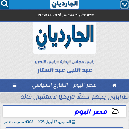




الجمعة 7 أغسطس 2026
12:32 صـ
رئيس مجلس الإدارة ورئيس التحرير
عبد النبى عبد الستار

مصر اليوم
الشارع السياسي

ول
طرابزون يجهز حفلًا تاريخيًا لاستقبال قائد الفراعن
مصر اليوم
الخميس، 17 أبريل 2025
03:38 مـ
بتوقيت القاهرة
2025-04-17 15:38:19