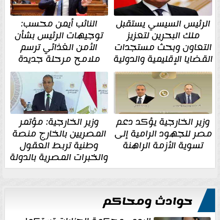
الرئيس السيسي يستقبل
النائب أيمن محسب:
ملك البحرين لتعزيز
توجيهات الرئيس بشأن
التعاون وبحث مستجدات
الأمن الغذائي ترسم
القضايا الإقليمية والدولية
ملامح مرحلة جديدة
وزير الخارجية يؤكد دعم
وزير الخارجية: مؤتمر
مصر للجهود الرامية إلى
المصريين بالخارج منصة
تسوية الأزمة الراهنة
وطنية تربط العقول
والخبرات المصرية بالدولة
حوادث ومحاكم