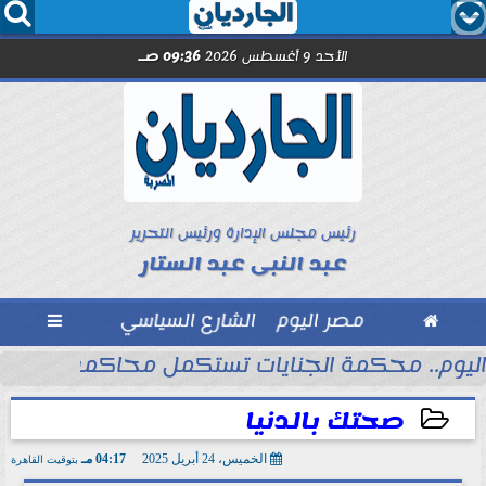




الأحد 9 أغسطس 2026
09:36 صـ
رئيس مجلس الإدارة ورئيس التحرير
عبد النبى عبد الستار

مصر اليوم
الشارع السياسي

اليوم.. محكمة الجنايات تستكمل محاكمة المته
صحتك بالدنيا
الخميس، 24 أبريل 2025
04:17 مـ
بتوقيت القاهرة
2025-04-24 16:17:58