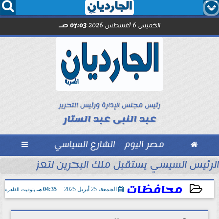




الخميس 6 أغسطس 2026
07:03 صـ
رئيس مجلس الإدارة ورئيس التحرير
عبد النبى عبد الستار

مصر اليوم
الشارع السياسي

تحاد السكندري فى الأسبوع الأول
الرئيس السيسي يستقبل ملك البحرين لتعزيز التعاو
محافظات
الجمعة، 25 أبريل 2025
04:35 مـ
بتوقيت القاهرة
2025-04-25 16:35:20