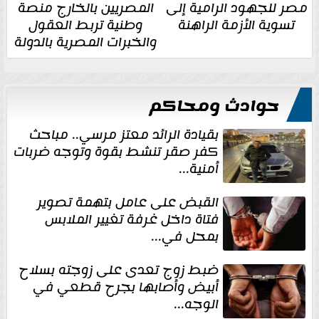
مصر للجهود الرامية إلى
المصريين بالخارج منصة
تسوية الأزمة الراهنة
وطنية تربط العقول
والخبرات المصرية بالدولة
حوادث ومحاكم
بقيادة الرائد معتز مرسي.. مباحث
كفر صقر تنشط بقوة وتوجه ضربات
أمنية...
القبض على عامل بتهمة تصوير
فتاة داخل غرفة تغيير الملابس
بمحل في...
ضبط زوج تعدى على زوجته بسلاح
أبيض وأصابها بجرح قطعي في
الوجه...