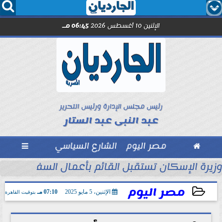




الإثنين 10 أغسطس 2026
06:45 مـ
رئيس مجلس الإدارة ورئيس التحرير
عبد النبى عبد الستار

مصر اليوم
الشارع السياسي

حين تصنع الأمانة ما...
وزيرة الإسكان تستقبل القائم بأعمال السفير الأمر
مصر اليوم
الإثنين، 5 مايو 2025
07:10 مـ
بتوقيت القاهرة
2025-05-05 19:10:34