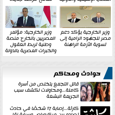
وزير الخارجية يؤكد دعم
وزير الخارجية: مؤتمر
مصر للجهود الرامية إلى
المصريين بالخارج منصة
تسوية الأزمة الراهنة
وطنية تربط العقول
والخبرات المصرية بالدولة
حوادث ومحاكم
قاتل التجمع يتخلص من أسرة
كاملة...ومحاولات لكشف سبب
الجريمة البشعة
كارثة...إصابة 17 شخصًا في حادث
تصادم بين ميكروباص وسيارة نقل