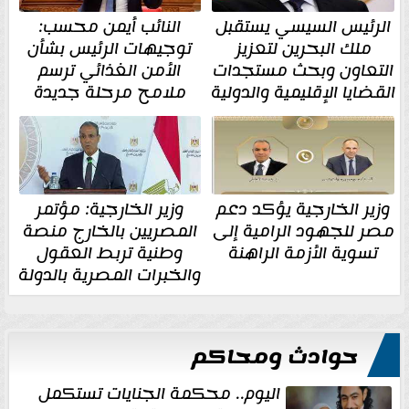
الرئيس السيسي يستقبل
النائب أيمن محسب:
ملك البحرين لتعزيز
توجيهات الرئيس بشأن
التعاون وبحث مستجدات
الأمن الغذائي ترسم
القضايا الإقليمية والدولية
ملامح مرحلة جديدة
وزير الخارجية يؤكد دعم
وزير الخارجية: مؤتمر
مصر للجهود الرامية إلى
المصريين بالخارج منصة
تسوية الأزمة الراهنة
وطنية تربط العقول
والخبرات المصرية بالدولة
حوادث ومحاكم
اليوم.. محكمة الجنايات تستكمل