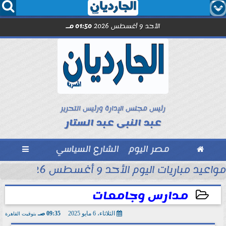




الأحد 9 أغسطس 2026
01:50 مـ
رئيس مجلس الإدارة ورئيس التحرير
عبد النبى عبد الستار

مصر اليوم
الشارع السياسي

محمد شريف...
مواعيد مباريات اليوم الأحد 9 أغسطس 2026
مدارس وجامعات
الثلاثاء، 6 مايو 2025
09:35 صـ
بتوقيت القاهرة
2025-05-06 09:35:58