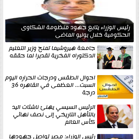
رئيس الوزراء يتابع جهود منظومة الشكاوى
الحكومية خلال يوليو الماضي
جامعة هيروشيما تمنح وزير التعليم
الدكتوراه الفخرية تقديرا لما حققه
احوال الطقس ودرجات الحراره اليوم
السبت... العظمى في القاهره 36
درجة
الرئيس السيسي يهنئ ناشئات اليد
بالتأهل التاريخي إلى نصف نهائي
كأس العالم
رئيس الوزراء: مصر تواصل جهودها