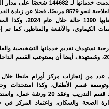
أنها شملت العيادات خارجية التي قدمت خدماتها لـ 144682 شخصًا عل
والقسم الداخلي الذي وفّر الخدمة العلاجية لنحو 8579 مريضًا، فضلا عن زيا
الاستيعابية للرعاية المركزة واستيعابها 1390 حالة خلال عا
سات الكيماوي، والآشعة والمناظير، كما تم إج
ارجية تستهدف تقديم خدماتها التشخيصية والعل
 عدد من إنجازات مركز أورام طنطا خلال 
ير وتوسعة قسم الأطفال، وكذا استحداث وح
تخصصية جديدة بالعمليات، واعتماد قسم التدريب وعقد 20 ورشة ع
ارة الصحة والسكان، واعتماد المركز في ج