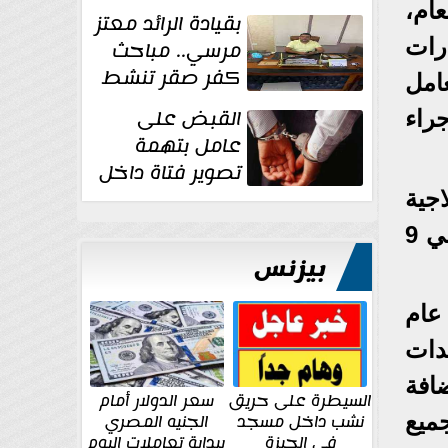
ى مدار العام،
بقيادة الرائد معتز
دة القدرات
مرسي.. مباحث
كفر صقر تنشط
م 2024، وكذا المعامل
بقوة وتوجه
القبض على
راء
ضربات أمنية...
عامل بتهمة
تصوير فتاة داخل
غرفة تغيير
اجية
الملابس بمحل في...
لنحو 150 ألف شخص خلال عام 2025، ومُستهدف أيضا أن يستوعب القسم الداخلي 9
بيزنس
عام
دات
مل، واستضافة
السيطرة على حريق
سعر الدولار أمام
ميع
نشب داخل مسجد
الجنيه المصري
في الجيزة
ببداية تعاملات اليوم