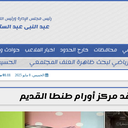
رئيس مجلس الإدارة ورئيس الت
عبد النبى عبد الستا
سي
محافظات
خارج الحدود
اخبار الملاعب
حوادث و
توك شو
الحسين
الخميس، 8 مايو 2025
01:11 مـ
قد مركز أورام طنطا القديم