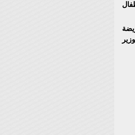
فال
يضة
وزير