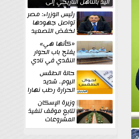
اليد بالتأهل التاريخي إلى
نصف نهائي كأس العالم
رئيس الوزراء: مصر
تواصل جهودها
لخفض التصعيد
والحفاظ على
«كأنها هي»
الاستقرار الإقليمي
يفتح باب الحوار
النقدي في نادي
أدب مصر الجديدة
حالة الطقس
اليوم.. شديد
الحرارة رطب نهارا
مائل للحرارة رطب
وزيرة الإسكان
ليلا.. و...
تتابع موقف تنفيذ
المشروعات
والخطة
الاستثمارية للجهاز المركزي