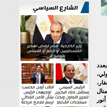
للتعمير
الشارع السياسي
وزير الخارجية: مصر ترفض تهجير
الفلسطينيين أو الضم أو المساس
بالوضع في...
بعدد
لي،
ار،
الرئيس السيسي
النائب أيمن محسب:
نال
يستقبل ملك البحرين
توجيهات الرئيس
لتعزيز التعاون وبحث
بشأن الأمن الغذائي
أنور
مستجدات القضايا
ترسم ملامح مرحلة