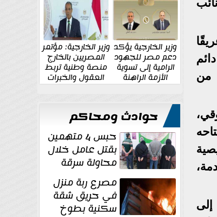
الإقليمية والدولية
جديدة
ائب
يقًا
وزير الخارجية يؤكد
وزير الخارجية: مؤتمر
دعم مصر للجهود
المصريين بالخارج
ائم
الرامية إلى تسوية
منصة وطنية تربط
 من
الأزمة الراهنة
العقول والخبرات
المصرية بالدولة
حوادث ومحاكم
قي،
تاحه
حبس 4 متهمين
بقتل عامل خلال
يصية
محاولة سرقة
دمة،
دراجة نارية في
مصرع ربة منزل
المنوفية
في حريق شقة
خلال عام 2024، مشيرًا إلى
سكنية بطوخ