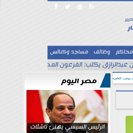




حرير

ر
محاكم
وظائف
مساجد وكنائس

 عبدالرازق يكتب: الفرعون المصري جاهز للاحتفا
مصر اليوم
بتوقيت القاهرة
الرئيس السيسي يهنئ ناشئات