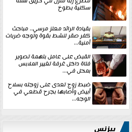
مصرع ربة منزل في حريق شقة
سكنية بطوخ
بقيادة الرائد معتز مرسي.. مباحث
كفر صقر تنشط بقوة وتوجه ضربات
أمنية...
القبض على عامل بتهمة تصوير
فتاة داخل غرفة تغيير الملابس
بمحل في...
ضبط زوج تعدى على زوجته بسلاح
أبيض وأصابها بجرح قطعي في
الوجه...
بيزنس