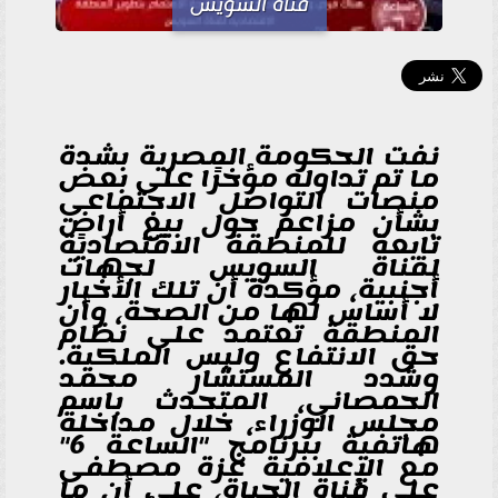
قناة السويس
نفت الحكومة المصرية بشدة
ما تم تداوله مؤخرًا على بعض
منصات التواصل الاجتماعي
بشأن مزاعم حول بيع أراضٍ
تابعة للمنطقة الاقتصادية
لقناة السويس لجهات
أجنبية، مؤكدة أن تلك الأخبار
لا أساس لها من الصحة، وأن
المنطقة تعتمد على نظام
حق الانتفاع وليس الملكية.
وشدد المستشار محمد
الحمصاني، المتحدث باسم
مجلس الوزراء، خلال مداخلة
هاتفية ببرنامج "الساعة 6"
مع الإعلامية عزة مصطفى
على قناة الحياة، على أن ما