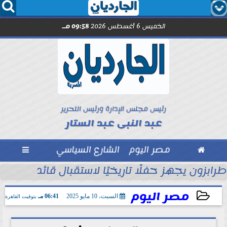




الخميس 6 أغسطس 2026
09:58 مـ
رئيس مجلس الإدارة ورئيس التحرير
عبد النبى عبد الستار

مصر اليوم
الشارع السياسي

ول
طرابزون يجهز حفلًا تاريخيًا لاستقبال قائد الفراعن
مصر اليوم
السبت، 10 مايو 2025
06:41 مـ
بتوقيت القاهرة
2025-05-10 18:41:12