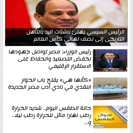
الرئيس السيسي يهنئ ناشئات اليد بالتأهل
التاريخي إلى نصف نهائي كأس العالم
رئيس الوزراء: مصر تواصل جهودها
لخفض التصعيد والحفاظ على
الاستقرار الإقليمي
«كأنها هي» يفتح باب الحوار
النقدي في نادي أدب مصر الجديدة
حالة الطقس اليوم.. شديد الحرارة
رطب نهارا مائل للحرارة رطب ليلا..
و...