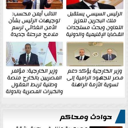
الرئيس السيسي يستقبل
النائب أيمن محسب:
ملك البحرين لتعزيز
توجيهات الرئيس بشأن
التعاون وبحث مستجدات
الأمن الغذائي ترسم
القضايا الإقليمية والدولية
ملامح مرحلة جديدة
وزير الخارجية يؤكد دعم
وزير الخارجية: مؤتمر
مصر للجهود الرامية إلى
المصريين بالخارج منصة
تسوية الأزمة الراهنة
وطنية تربط العقول
والخبرات المصرية بالدولة
حوادث ومحاكم