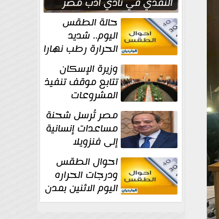
النقدي في نادي أدب مصر
الجديدة
حالة الطقس
اليوم.. شديد
الحرارة رطب نهارا
مائل للحرارة رطب
وزيرة الإسكان
ليلا.. و...
تتابع موقف تنفيذ
المشروعات
والخطة
مصر تُرسل شحنة
الاستثمارية للجهاز المركزي
مساعدات إنسانية
للتعمير
إلى فنزويلا
احوال الطقس
ودرجات الحراره
اليوم الاثنين بمدن
مصر...المحسوسة
فى القاهرة 39 درجة