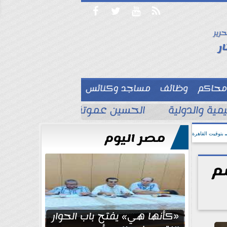




حرير

ر
محاكم
وظائف
مساجد وكنائس

ية والدولية
الحسين عموتة يحسم قائمة الأهل
مصر اليوم
بتوقيت القاهرة
م
«كأنها هي» يفتح باب الحوار