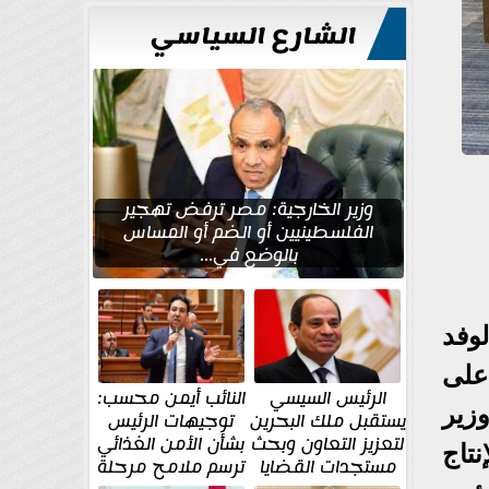
الشارع السياسي
وزير الخارجية: مصر ترفض تهجير
الفلسطينيين أو الضم أو المساس
بالوضع في...
وفد
على
الرئيس السيسي
النائب أيمن محسب:
د وزير
يستقبل ملك البحرين
توجيهات الرئيس
لتعزيز التعاون وبحث
بشأن الأمن الغذائي
نتاج
مستجدات القضايا
ترسم ملامح مرحلة