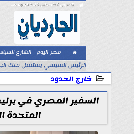

الخميس 6 أغسطس 2026
09:48 صـ

مصر اليوم
الشارع السيا
بيزنس
أسبوع الأول
الرئيس السيسي يستقبل ملك البحر
خارج الحدود
2025-05-15 10:40:20
السفير المصري في برلي
المتحدة ا