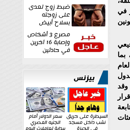
فة،
غرفة تغيير
ضبط زوج تعدى
الملابس بمحل في...
 في
على زوجته
نين
بسلاح أبيض
وأصابها بجرح
مصرع 3 أشخاص
قطعي في الوجه...
وإصابة 16 آخرين
يعي
في حادثين
 بما
بالشرقية اليوم
لعام
دول
بيزنس
 وقد
رار
تابعة
السيطرة على حريق
سعر الدولار أمام
عثات
نشب داخل مسجد
الجنيه المصري
في الجيزة
ببداية تعاملات اليوم