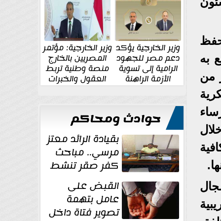
الإقليمية والدولية
جديدة
ئون
ات حفظ
وزير الخارجية يؤكد
وزير الخارجية: مؤتمر
دعم مصر للجهود
المصريين بالخارج
ع به
الرامية إلى تسوية
منصة وطنية تربط
 من
الأزمة الراهنة
العقول والخبرات
المصرية بالدولة
رية
رساء
حوادث ومحاكم
لال
بقيادة الرائد معتز
فية
مرسي.. مباحث
كفر صقر تنشط
ا.
بقوة وتوجه
القبض على
جال
ضربات أمنية...
عامل بتهمة
بية
تصوير فتاة داخل