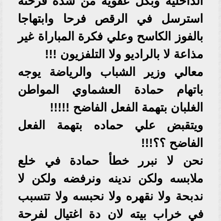
الداخلية وبكل عفويه من شدة فرحته
استرسل في الرقص فرحا وابتهاجا
بالفوز الكاسح وعلي فكرة المباراة غير
مذاعة لا بالراديو ولا التلفزيون !!!
معالي وزير الشباب والرياضة يوجه
باتهام حمادة العشماوي المواطن
الغلبان بتهمة الفعل الفاضح !!!!!
ويتقبض علي حماده بتهمة الفعل
الفاضح ؟؟!!!
نحن لا نبرر خطأ حمادة في خلع
ملابسه ولكن ندينه ونرفضه ولكن لا
ندبحة ولا نقهره ولا نحبسه ولا تتسبب
في خراب بيته لان دة اغتيال لفرحة