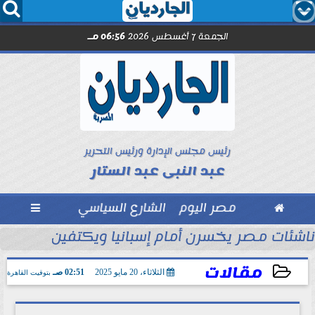




الجمعة 7 أغسطس 2026
06:56 مـ
رئيس مجلس الإدارة ورئيس التحرير
عبد النبى عبد الستار

مصر اليوم
الشارع السياسي

تهدف أحداً ومفتوحة للجميع
ناشئات مصر يخسرن أمام إسبانيا ويكتفين بالمنافسة
مقالات
الثلاثاء، 20 مايو 2025
02:51 صـ
بتوقيت القاهرة
2025-05-20 02:51:45