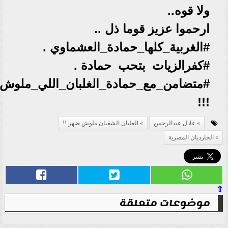
ولا قوه..
ارحموا عزيز قوما ذل ..
#الغربية_كلها_حمادة_العشماوي .
#كفرالزيات_بتحب_حمادة .
#متضامن_مع_حمادة_الغلبان_اللي_ملوش
!!!
عادل عبدالرحمن
الغلبان الشقيان ملوش ضهر !!
الجارديان المصرية
⇧
موضوعات متعلقة