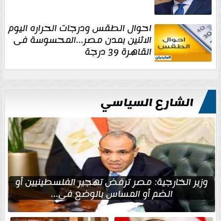
احوال الطقس ودرجات الحراره اليوم
الاثنين بمدن مصر...المحسوسة فى
القاهرة 39 درجة
الشارع السياسي
وزير الخارجية: مصر ترفض تهجير الفلسطينيين أو
الضم أو المساس بالوضع في...