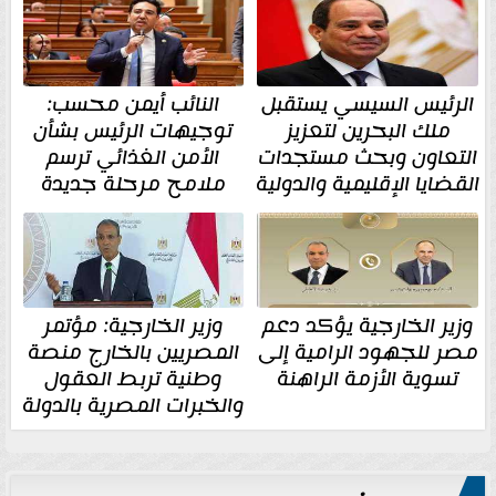
الرئيس السيسي يستقبل
النائب أيمن محسب:
ملك البحرين لتعزيز
توجيهات الرئيس بشأن
التعاون وبحث مستجدات
الأمن الغذائي ترسم
القضايا الإقليمية والدولية
ملامح مرحلة جديدة
وزير الخارجية يؤكد دعم
وزير الخارجية: مؤتمر
مصر للجهود الرامية إلى
المصريين بالخارج منصة
تسوية الأزمة الراهنة
وطنية تربط العقول
والخبرات المصرية بالدولة