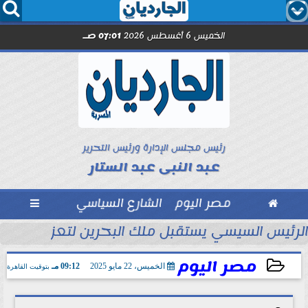




الخميس 6 أغسطس 2026
07:01 صـ
رئيس مجلس الإدارة ورئيس التحرير
عبد النبى عبد الستار

مصر اليوم
الشارع السياسي

تحاد السكندري فى الأسبوع الأول
الرئيس السيسي يستقبل ملك البحرين لتعزيز التعاو
مصر اليوم
الخميس، 22 مايو 2025
09:12 مـ
بتوقيت القاهرة
2025-05-22 21:12:37