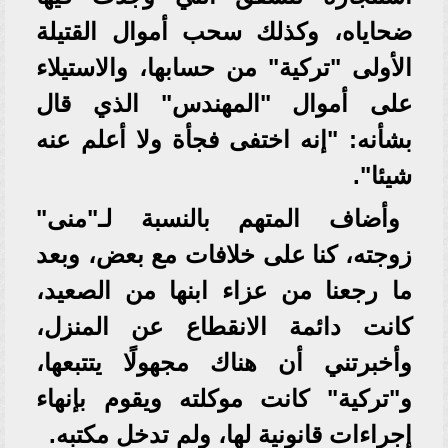
ضحاياه، وكذلك سحب أموال القتيلة
الأولى "تركية" من حسابها، والاستيلاء
على أموال "المهندس" الذي قال
بشأنه: "إنه اختفى فجأة ولا أعلم عنه
شيئا".
وأضاف المتهم بالنسبة لـ"منى"
زوجته، كنا على خلافات مع بعض، وبعد
ما رجعنا من عزاء ابنها من الصعيد،
كانت دائمة الانقطاع عن المنزل،
وأخبرتني أن هناك مجهولًا يتتبعها،
و"تركية" كانت موكلته ويقوم بإنهاء
إجراءات قانونية لها، ولم تدخل مكتبه.