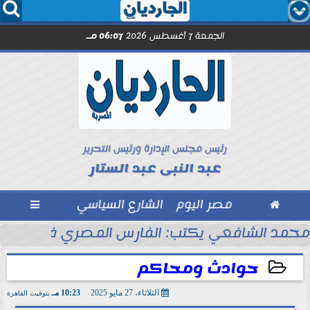




الجمعة 7 أغسطس 2026
06:07 مـ
رئيس مجلس الإدارة ورئيس التحرير
عبد النبى عبد الستار

مصر اليوم
الشارع السياسي

الزمالك
محمد الشافعي يكتب: الفارس المصري في بلاد ال
حوادث ومحاكم
الثلاثاء، 27 مايو 2025
10:23 مـ
بتوقيت القاهرة
2025-05-27 22:23:47