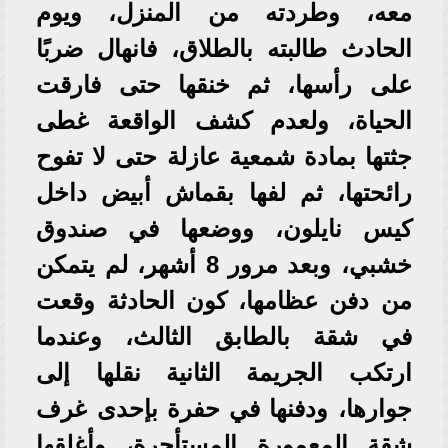
معه، وطردته من المنزل، ويوم
الحادث طالبته بالطلاق، فانهال ضربًا
على رأسها، ثم خنقها حتى فارقت
الحياة، ولعدم كشف الواقعة غطى
جثتها بمادة شمعية عازلة حتى لا تفوح
رائحتها، ثم لفها بقماش أبيض داخل
كيس نايلون، ووضعها في صندوق
خشبي، وبعد مرور 8 أشهر، لم يتمكن
من دفن عظامها، كون الحادثة وقعت
في شقة بالطابق الثالث، وعندما
ارتكب الجريمة الثانية نقلها إلى
جوارها، ودفنها في حفرة بإحدى غرف
شقة المعمورة المستأجرة، وأغلقها