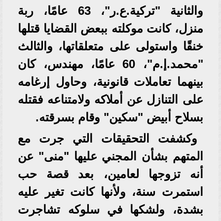
والثانية "تركية.ع.ر"، 63 عامًا، ربة
منزل، كانت موكلته ببعض القضايا قتلها
خنقًا واستولى على متعلقاتها، والثالث
"محمد.إ.م"، 60 عامًا، مهندس، كان
بينهما تعاملات قانونية، وحاول إرغامه
على التنازل عن أملاكه ولامتناعه فقتله
بسلاح أبيض "سكين" وقام بسرقته.
وكشفت التحقيقات التي جرت مع
المتهم بشأن المجني عليها "منى" عن
أنه تزوجها لعامين، بعد قصة حب
استمرت سنة، ولأنها كانت تغير عليه
بشدة، ولشكها في سلوكه تشاجرت