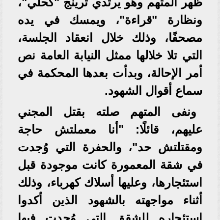
ظهر المتهم وهو يرتدي ترينج "كحلي"،
ونظارة "قراءة"، ويمسك في يده
مصحفًا، وذلك خلال انعقاد الجلسة،
التي تلا خلالها ممثل النيابة العامة نص
أمر الإحالة، وبدأت بعدها المحكمة في
سماع أقوال الشهود.
ونفى المتهم صلته بقتل المجني
عليهم، قائلًا: "أنا معملتش حاجة
ومقتلتش حد"، والحفرة التي وُجدت
في شقة المعمورة كانت موجودة قبل
استئجارها، وعليها أسلاك كهرباء، وذلك
أثناء مواجهته بالشهود الذين أكدوا
استئجاره للشقق التي وُجدت فيها