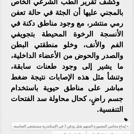
وكشف تقرير الطب الشرعي الخاص
بالمجني عليها أن الجثة في حالة تعفن
رمي منتشر، مع وجود مناطق دكنة في
الأنسجة الرخوة المحيطة بتجويفي
الفم والأنف، وخلو منطقتي البطن
والصدر والحوض من الأعضاء الداخلية،
ما يشير إلى وجود طعنات سابقة،
وتنشأ مثل هذه الإصابات نتيجة ضغط
مباشر على مناطق حيوية باستخدام
جسم راضٍ، كحال محاولة سد الفتحات
التنفسية.
إيداع محامي المعمورة المتهم بقتل ودفن 3 في الإسكندرية مستشفى العباسية