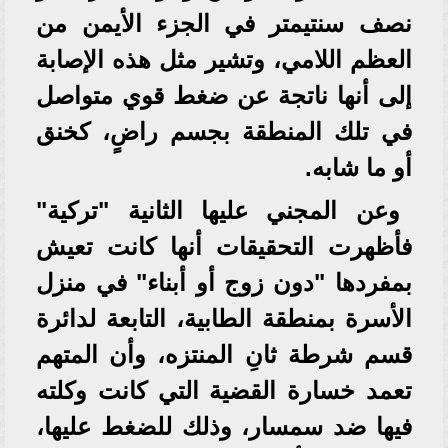
نصف سنتيمتر في الجزء الأيمن من
العظم اللامي، وتشير مثل هذه الإصابة
إلى أنها ناتجة عن ضغط قوي متواصل
في تلك المنطقة بجسم راضٍ، كخنق
أو ما شابه.
وعن المجني عليها الثانية "تركية"
فأظهرت التحقيقات أنها كانت تعيش
بمفردها "دون زوج أو أبناء" في منزل
الأسرة بمنطقة الطابية، التابعة لدائرة
قسم شرطة ثانِ المنتزه، وأن المتهم
تعمد خسارة القضية التي كانت وكلته
فيها ضد سمسار، وذلك للضغط عليها،