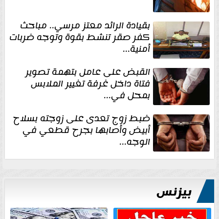
بقيادة الرائد معتز مرسي.. مباحث
كفر صقر تنشط بقوة وتوجه ضربات
أمنية...
القبض على عامل بتهمة تصوير
فتاة داخل غرفة تغيير الملابس
بمحل في...
ضبط زوج تعدى على زوجته بسلاح
أبيض وأصابها بجرح قطعي في
الوجه...
بيزنس