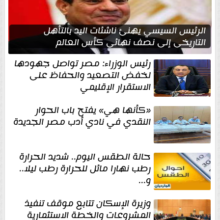
الرئيس السيسي يهنئ ناشئات اليد بالتأهل
التاريخي إلى نصف نهائي كأس العالم
رئيس الوزراء: مصر تواصل جهودها
لخفض التصعيد والحفاظ على
الاستقرار الإقليمي
«كأنها هي» يفتح باب الحوار
النقدي في نادي أدب مصر الجديدة
حالة الطقس اليوم.. شديد الحرارة
رطب نهارا مائل للحرارة رطب ليلا..
و...
وزيرة الإسكان تتابع موقف تنفيذ
المشروعات والخطة الاستثمارية