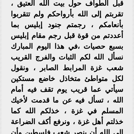
قبل الطواف حول بيت الله العتيق ،
تقربتم إلى الله بأرواحكم ولم تتقربوا
بأنعامكم ، رجمتم جنود إبليس بما
أعددتم من قوة قبل رجم مقام إبليس
بسبع حصيات ،في هذا اليوم المبارك
نسأل الله لكم الثبات والفرج القريب
شعب غزة المرابط الصابر ، ونقول
لكل متواطئ متخاذل خاضع مستكين
سيأتي عما قريب يوم تقف فيه أمام
الله ، تسأل فيه عن ما قدمت لأخيك
المسلم في غزة ، خذلكم الله كما
خذلتم أهل غزة ، ونرفع أكف الضراعة
إلي الله أن ينصر شعب فلسطين وأن