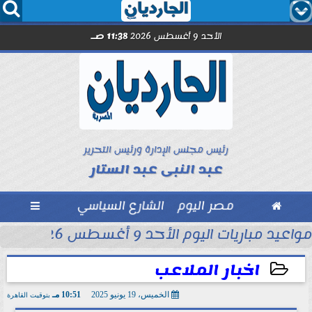




الأحد 9 أغسطس 2026
11:38 صـ
رئيس مجلس الإدارة ورئيس التحرير
عبد النبى عبد الستار

مصر اليوم
الشارع السياسي

محمد شريف...
مواعيد مباريات اليوم الأحد 9 أغسطس 2026
اخبار الملاعب
الخميس، 19 يونيو 2025
10:51 مـ
بتوقيت القاهرة
2025-06-19 22:51:00