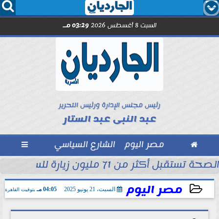




السبت 8 أغسطس 2026
03:29 مـ
رئيس مجلس الإدارة ورئيس التحرير
عبد النبى عبد الستار

مصر اليوم
الشارع السياسي

الصحة تستقبل أكثر من 71 مليون زيارة للسيدات لتلقي خدمات الفحص والتوعية...
في البيت الأبيض بأنه...
مصر اليوم
السبت، 21 يونيو 2025
04:05 مـ
بتوقيت القاهرة
2025-06-21 16:05:13