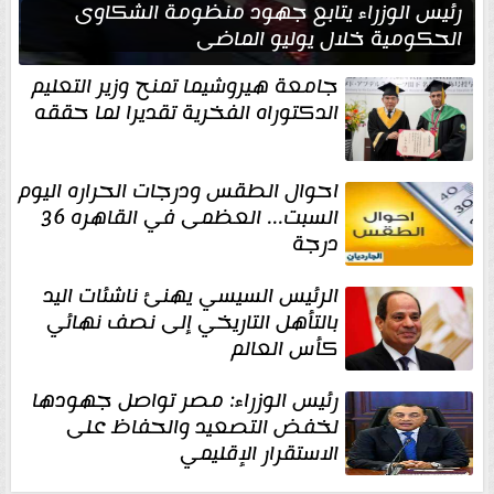
رئيس الوزراء يتابع جهود منظومة الشكاوى
الحكومية خلال يوليو الماضي
جامعة هيروشيما تمنح وزير التعليم
الدكتوراه الفخرية تقديرا لما حققه
احوال الطقس ودرجات الحراره اليوم
السبت... العظمى في القاهره 36
درجة
الرئيس السيسي يهنئ ناشئات اليد
بالتأهل التاريخي إلى نصف نهائي
كأس العالم
رئيس الوزراء: مصر تواصل جهودها
لخفض التصعيد والحفاظ على
الاستقرار الإقليمي