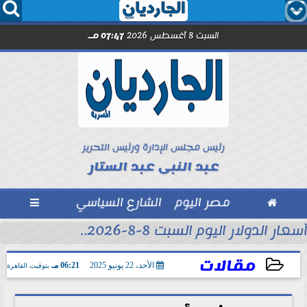




السبت 8 أغسطس 2026
07:47 مـ
رئيس مجلس الإدارة ورئيس التحرير
عبد النبى عبد الستار

مصر اليوم
الشارع السياسي

أسعار الدولار اليوم السبت 8-8-2026..
مقالات
الأحد، 22 يونيو 2025
06:21 مـ
بتوقيت القاهرة
2025-06-22 18:21:33