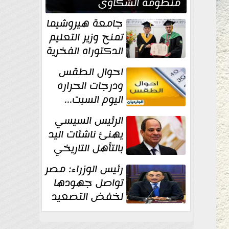
منظومة الشكاوى
الحكومية خلال يوليو
جامعة هيروشيما
الماضي
تمنح وزير التعليم
الدكتوراه الفخرية
تقديرا لما حققه
احوال الطقس
ودرجات الحراره
اليوم السبت...
العظمى في
الرئيس السيسي
القاهره 36 درجة
يهنئ ناشئات اليد
بالتأهل التاريخي
إلى نصف نهائي
رئيس الوزراء: مصر
كأس العالم
تواصل جهودها
لخفض التصعيد
والحفاظ على
الاستقرار الإقليمي