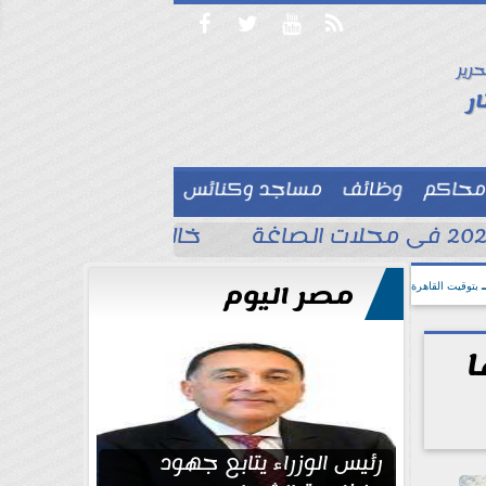




حرير

ر
محاكم
وظائف
مساجد وكنائس

خالد الغندور يطلب الد
مصر اليوم
بتوقيت القاهرة
ا
رئيس الوزراء يتابع جهود