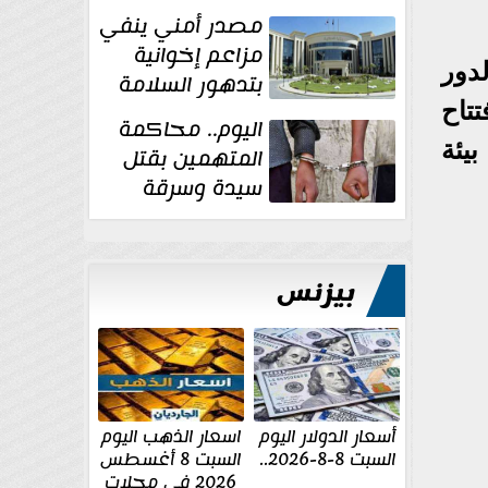
غسل الأموال
مصدر أمني ينفي
مزاعم إخوانية
دور
بتدهور السلامة
تتاح
الإنشائية لأحد
اليوم.. محاكمة
مراكز الإصلاح والتأهيل
يئة
المتهمين بقتل
سيدة وسرقة
ذهبها في بولاق
الدكرور
بيزنس
أسعار الدولار اليوم
اسعار الذهب اليوم
السبت 8-8-2026..
السبت 8 أغسطس
2026 فى محلات