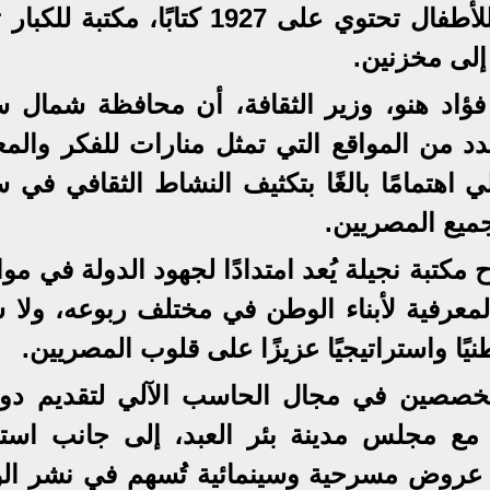
استقبال، غرفة حاسب آلي، مكتبة للأطفال تحتوي على 1927 كتابًا، مكت
 فؤاد هنو، وزير الثقافة، أن محافظة شمال سي
 عدد من المواقع التي تمثل منارات للفكر والم
ي اهتمامًا بالغًا بتكثيف النشاط الثقافي في س
ميع المصريين.
 مكتبة نجيلة يُعد امتدادًا لجهود الدولة في مو
معرفية لأبناء الوطن في مختلف ربوعه، ولا س
يًا واستراتيجيًا عزيزًا على قلوب المصريين.
 متخصصين في مجال الحاسب الآلي لتقديم دو
اون مع مجلس مدينة بئر العبد، إلى جانب استغ
م عروض مسرحية وسينمائية تُسهم في نشر ال