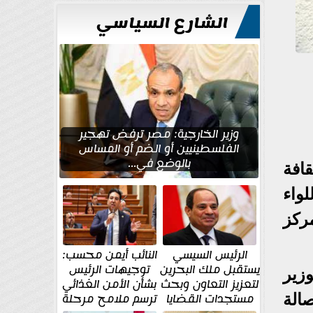
الشارع السياسي
وزير الخارجية: مصر ترفض تهجير
الفلسطينيين أو الضم أو المساس
بالوضع في...
افة
للواء
ركز
الرئيس السيسي
النائب أيمن محسب:
يستقبل ملك البحرين
توجيهات الرئيس
زير
لتعزيز التعاون وبحث
بشأن الأمن الغذائي
مستجدات القضايا
ترسم ملامح مرحلة
بع، وتضم: صالة