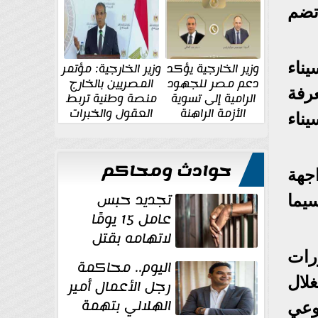
الإقليمية والدولية
جديدة
بة للكبار تضم
ناء
وزير الخارجية يؤكد
وزير الخارجية: مؤتمر
دعم مصر للجهود
المصريين بالخارج
عرفة
الرامية إلى تسوية
منصة وطنية تربط
الأزمة الراهنة
العقول والخبرات
يناء
المصرية بالدولة
حوادث ومحاكم
اجهة
تجديد حبس
يما
عامل 15 يومًا
لاتهامه بقتل
زوجته طعنًا
رات
اليوم.. محاكمة
داخل مسكنهما بشبرا...
لال
رجل الأعمال أمير
الهلالي بتهمة
وعي