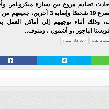
 حادث تصادم مروع بين سيارة ميكروباص وأ
نقل ثقيل ، ما أسفر حتى الآن عن مصرع 19 شخصًا وإصابة 3 آخرين، جم
ف، وذلك أثناء توجههم إلى أماكن العمل بن
ويسنا الباجور ،و أشمون ، ومنوف..
يضات اللازمة
الجارديان المصرية