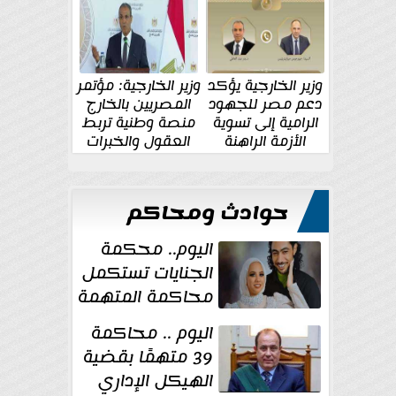
الإقليمية والدولية
جديدة
وزير الخارجية يؤكد
وزير الخارجية: مؤتمر
دعم مصر للجهود
المصريين بالخارج
الرامية إلى تسوية
منصة وطنية تربط
الأزمة الراهنة
العقول والخبرات
المصرية بالدولة
حوادث ومحاكم
اليوم.. محكمة
الجنايات تستكمل
محاكمة المتهمة
بقتل عروس
اليوم .. محاكمة
بورسعيد
39 متهمًا بقضية
الهيكل الإداري