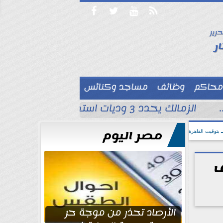




حرير

ر
محاكم
وظائف
مساجد وكنائس

الزمالك يحدد 3 وديات استعدادًا للموسم الجديد قبل مواجهة الاتحاد السكندري
مصر اليوم
بتوقيت القاهرة
ف
الأرصاد تحذر من موجة حر