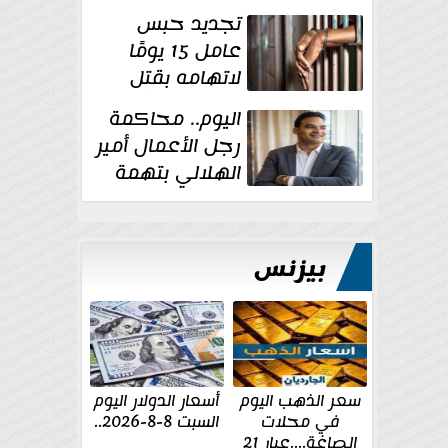
للإخوان
تجديد حبس
عامل 15 يومًا
لاتهامه بقتل
زوجته طعنًا
اليوم.. محاكمة
داخل مسكنهما بشبرا...
رجل الأعمال أمير
الهلالي بتهمة
غسل الأموال
بيزنس
سعر الذهب اليوم
أسعار الدولار اليوم
في محلات
السبت 8-8-2026..
الصاغة....عيار 21