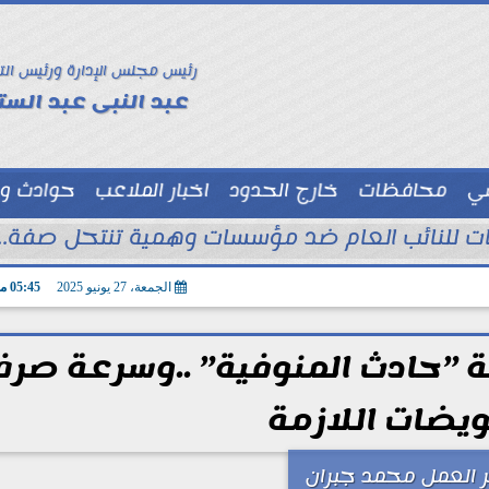
رئيس مجلس الإدارة ورئيس الت
عبد النبى عبد الستا
سي
محافظات
خارج الحدود
اخبار الملاعب
حوادث و
توك شو
الجمعة، 27 يونيو 2025
05:45 مـ
عة ”حادث المنوفية” ..وسرعة صر
ويضات اللازمة
ر العمل محمد جبران