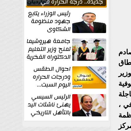
جديدة.. درجة الحرارة في
القاهره 39
رئيس الوزراء يتابع
جهود منظومة
الشكاوى
الحكومية خلال
جامعة هيروشيما
يوليو الماضي
تمنح وزير التعليم
ادم
الدكتوراه الفخرية
طاق
تقديرا لما حققه
احوال الطقس
زير
ودرجات الحراره
فية
اليوم السبت...
العظمى في
اجلة
الرئيس السيسي
القاهره 36 درجة
يهنئ ناشئات اليد
 كل متوفي ،
بالتأهل التاريخي
ظمة
إلى نصف نهائي
ركز
كأس العالم