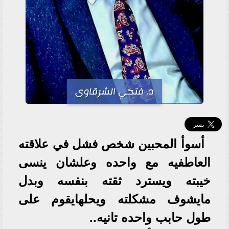
د. فتحي الشرقاوى
أسوأ المحبين شخص فشل في علاقته
العاطفيه مع واحده وعلشان ينسى
خيبته ويسترد ثقته بنفسه وبدل
مايشوف مشكلته ويحلهايقوم على
طول حابب واحده تانيه..