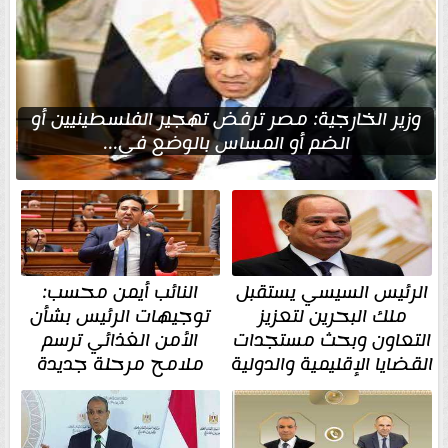
وزير الخارجية: مصر ترفض تهجير الفلسطينيين أو
الضم أو المساس بالوضع في...
الرئيس السيسي يستقبل
النائب أيمن محسب:
ملك البحرين لتعزيز
توجيهات الرئيس بشأن
التعاون وبحث مستجدات
الأمن الغذائي ترسم
القضايا الإقليمية والدولية
ملامح مرحلة جديدة