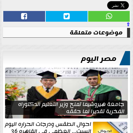
⇧
موضوعات متعلقة
مصر اليوم
جامعة هيروشيما تمنح وزير التعليم الدكتوراه
الفخرية تقديرا لما حققه
احوال الطقس ودرجات الحراره اليوم
السبت... العظمى في القاهره 36