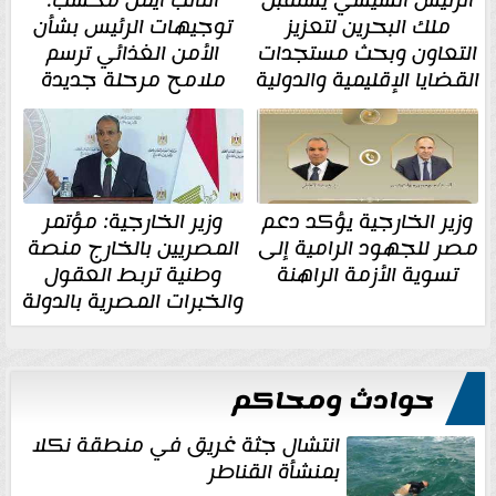
ملك البحرين لتعزيز
توجيهات الرئيس بشأن
التعاون وبحث مستجدات
الأمن الغذائي ترسم
القضايا الإقليمية والدولية
ملامح مرحلة جديدة
وزير الخارجية يؤكد دعم
وزير الخارجية: مؤتمر
مصر للجهود الرامية إلى
المصريين بالخارج منصة
تسوية الأزمة الراهنة
وطنية تربط العقول
والخبرات المصرية بالدولة
حوادث ومحاكم
انتشال جثة غريق في منطقة نكلا
بمنشأة القناطر