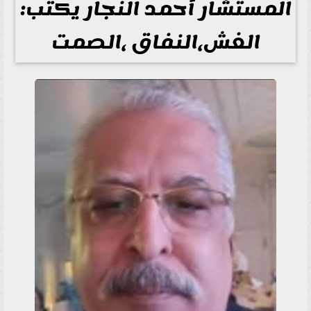
المستشار أحمد النجار يكتب:
الغش،النفاق ،الصمت