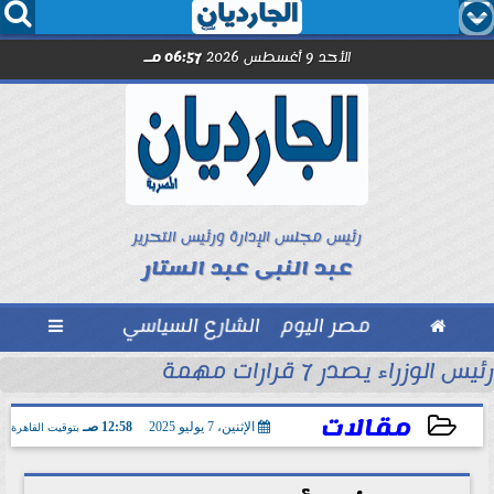




الأحد 9 أغسطس 2026
06:57 مـ
رئيس مجلس الإدارة ورئيس التحرير
عبد النبى عبد الستار

مصر اليوم
الشارع السياسي

رئيس الوزراء يصدر 7 قرارات مهمة
مل مع الصحفيين حاملى كارنيه النقابة
مقالات
الإثنين، 7 يوليو 2025
12:58 صـ
بتوقيت القاهرة
2025-07-07 00:58:15