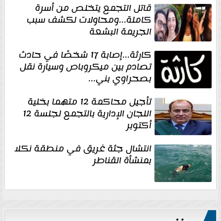
قاتل التجمع يتخلص من أسرة
كاملة...ومحاولات لكشف سبب
الجريمة البشعة
كارثة...إصابة 17 شخصًا في حادث
تصادم بين ميكروباص وسيارة نقل
بصحراوي بني...
تأجيل محاكمة 12 متهما بخلية
اللجان الإدارية بالتجمع لجلسة 12
أكتوبر
انتشال جثة غريق في منطقة نكلا
بمنشأة القناطر