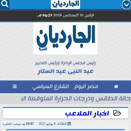




الإثنين 10 أغسطس 2026
04:51 مـ
رئيس مجلس الإدارة ورئيس التحرير
عبد النبى عبد الستار

مصر اليوم
الشارع السياسي

حالة الطقس ودرجات الحرارة المتوقعة اليوم الإثنين 10 أغسطس 2026
اخبار الملاعب
الثلاثاء، 8 يوليو 2025
10:07 مـ
بتوقيت القاهرة
2025-07-08 22:07:20