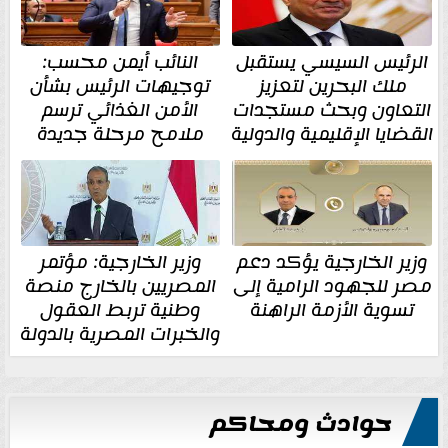
الرئيس السيسي يستقبل
النائب أيمن محسب:
ملك البحرين لتعزيز
توجيهات الرئيس بشأن
التعاون وبحث مستجدات
الأمن الغذائي ترسم
القضايا الإقليمية والدولية
ملامح مرحلة جديدة
وزير الخارجية يؤكد دعم
وزير الخارجية: مؤتمر
مصر للجهود الرامية إلى
المصريين بالخارج منصة
تسوية الأزمة الراهنة
وطنية تربط العقول
والخبرات المصرية بالدولة
حوادث ومحاكم