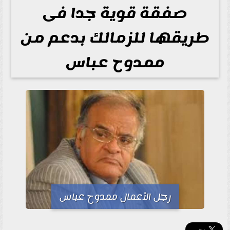
صفقة قوية جدا فى
طريقها للزمالك بدعم من
ممدوح عباس
رجل الأعمال ممدوح عباس