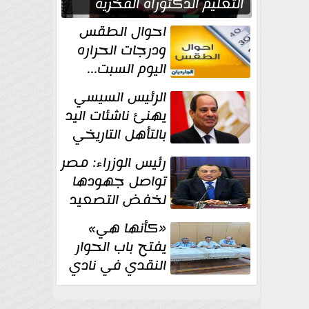
التعليم الدكتوراه الفخرية
تقديرا لما حققه
احوال الطقس
ودرجات الحراره
اليوم السبت...
العظمى في
الرئيس السيسي
القاهره 36 درجة
يهنئ ناشئات اليد
بالتأهل التاريخي
إلى نصف نهائي
رئيس الوزراء: مصر
كأس العالم
تواصل جهودها
لخفض التصعيد
والحفاظ على
«كأنها هي»
الاستقرار الإقليمي
يفتح باب الحوار
النقدي في نادي
أدب مصر الجديدة