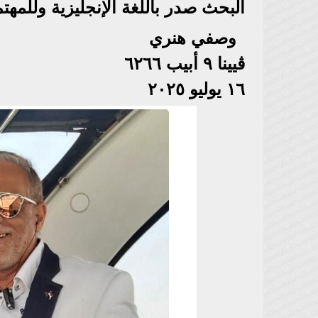
البحث صدر باللغة الإنجليزية وللمه
وصفي هنري
ڤيينا ٩ أبيب ٦٢٦٦
١٦ يوليو ٢٠٢٥