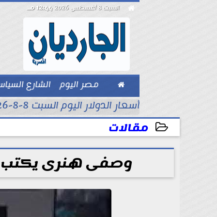

السبت 8 أغسطس 2026
12:44 مـ

مصر اليوم
الشارع السيا
بيزنس
أسعار الدولار اليوم السبت 8-8-2026..
مقالات
2025-07-17 18:41:30
وصفى هنرى يكتب : 