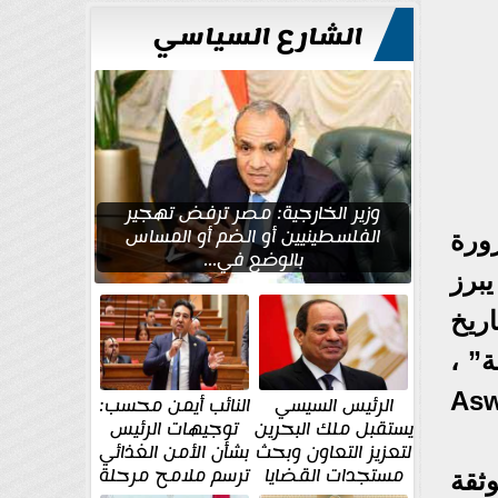
الشارع السياسي
وزير الخارجية: مصر ترفض تهجير
الفلسطينيين أو الضم أو المساس
ورة
بالوضع في...
يبرز
اريخ
ة” ،
Aswan 
الرئيس السيسي
النائب أيمن محسب:
يستقبل ملك البحرين
توجيهات الرئيس
لتعزيز التعاون وبحث
بشأن الأمن الغذائي
مستجدات القضايا
ترسم ملامح مرحلة
ثقة