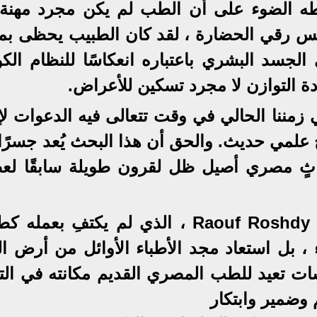
ليطه الضوء على أن الطب لم يكن مجرد مهنة
س رقي الحضارة ، لقد كان الطبيب يحظى بمك
 الجسد البشري باعتباره انعكاسًا للنظام الك
دة التوازن لا مجرد تسكين للأعراض.
زمننا الحالي في وقت تتعالى فيه الدعوات لإح
ج علمي حديث. والحق أن هذا البحث يُعد جسرًا
لتراثٍ مصري أصيل ظل لقرون طويلة سابقًا لع
تحية تقدير للدكتور رؤوف رشدي Raouf Roshdy ، الذي لم يكتفِ بع
ل استعاد مجد الأطباء الأوائل من أرض الن
ات تعيد للطب المصري القديم مكانته في التا
 وضمير وابتكار