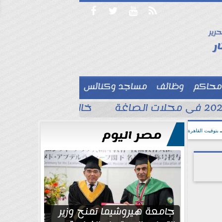




حرير

ر
محاكم
وظائف
مساجد وكنائس

خالد الغندور يطلب الد
مصر اليوم
بتوقيت القاهرة
جامعة هيروشيما تمنح وزير