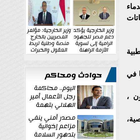
الإقليمية والدولية
جديدة
دماء
تات
وزير الخارجية يؤكد
وزير الخارجية: مؤتمر
دعم مصر للجهود
المصريين بالخارج
الرامية إلى تسوية
منصة وطنية تربط
الأزمة الراهنة
العقول والخبرات
بية
المصرية بالدولة
حوادث ومحاكم
 في
اليوم.. محاكمة
رجل الأعمال أمير
ن ،
الهلالي بتهمة
غسل الأموال
مصدر أمني ينفي
صية،
مزاعم إخوانية
بتدهور السلامة