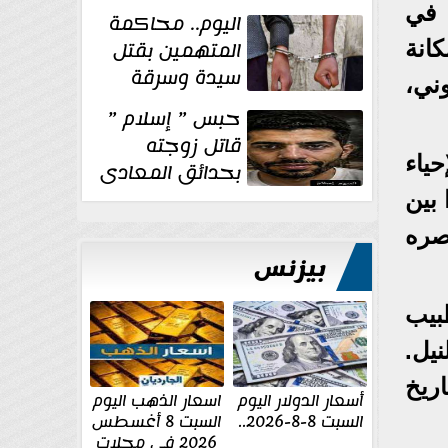
الإنشائية لأحد
 في
اليوم.. محاكمة
مراكز الإصلاح والتأهيل
المتهمين بقتل
انة
سيدة وسرقة
وني،
ذهبها في بولاق
حبس ” إسلام ”
الدكرور
قاتل زوجته
ياء
بحدائق المعادى
١٥ يوم أخرى
 بين
على...
صره
بيزنس
مله كطبيب
يل.
ريخ
أسعار الدولار اليوم
اسعار الذهب اليوم
السبت 8-8-2026..
السبت 8 أغسطس
2026 فى محلات