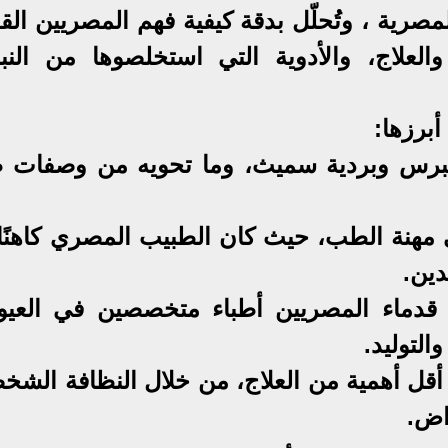
صرية ، وتُحلّل بدقة كيفية فهم المصريين الق
علاج، والأدوية التي استخلصوها من النبا
أبرزها:
ة إيبرس وبردية سميث، وما تحويه من وصفات ط
في مهنة الطب، حيث كان الطبيب المصري كاهنًا
دين.
 قدماء المصريين أطباء متخصصين في العيو
التوليد.
 أقل أهمية من العلاج، من خلال النظافة الشخ
راض.