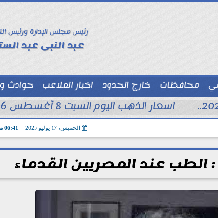
رئيس مجلس الإدارة ورئيس الت
عبد النبى عبد الستا
سي
محافظات
خارج الحدود
اخبار الملاعب
حوادث و
توك شو
اسعار الذهب اليوم السبت 8 أغسطس 2026 فى محلات الصاغة
الخميس، 17 يوليو 2025
06:41 مـ
الطب عند المصريين القدماء