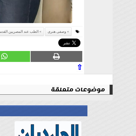
وصفى هنرى
الطب عند المصريين القدما
⇧
موضوعات متعلقة