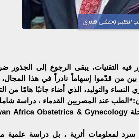
تب الكبير وصفى هنرى
ر فيه التقنيات، يبقى الرجوع إلى الجذور ضر
ن من قدّموا إسهاماً نادراً في هذا المجال، 
ساء والتوليد، الذي أضاء جانبًا هامًا من الت
ان:“الطب عند المصريين القدماء ، دراسة شامل
والذي نُشر في العدد الثاني من مجلة Africa Obstetrics & Gynecology
سرد لمعلومات أثرية ، بل دراسة علمية مو