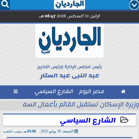




الإثنين 10 أغسطس 2026
06:47 مـ
رئيس مجلس الإدارة ورئيس التحرير
عبد النبى عبد الستار

مصر اليوم
الشارع السياسي

حين تصنع الأمانة ما...
وزيرة الإسكان تستقبل القائم بأعمال السفير الأمر
الشارع السياسي
الجمعة، 18 يوليو 2025
03:06 مـ
بتوقيت القاهرة
2025-07-18 15:06:53