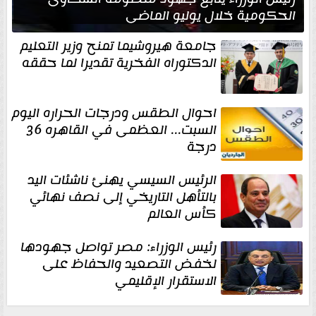
الحكومية خلال يوليو الماضي
جامعة هيروشيما تمنح وزير التعليم
الدكتوراه الفخرية تقديرا لما حققه
احوال الطقس ودرجات الحراره اليوم
السبت... العظمى في القاهره 36
درجة
الرئيس السيسي يهنئ ناشئات اليد
بالتأهل التاريخي إلى نصف نهائي
كأس العالم
رئيس الوزراء: مصر تواصل جهودها
لخفض التصعيد والحفاظ على
الاستقرار الإقليمي