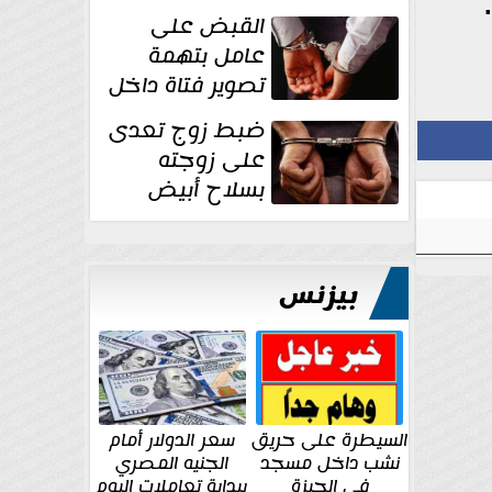
بقوة وتوجه
القبض على
ضربات أمنية...
عامل بتهمة
تصوير فتاة داخل
غرفة تغيير
ضبط زوج تعدى
الملابس بمحل في...
على زوجته
بسلاح أبيض
وأصابها بجرح
قطعي في الوجه...
بيزنس
السيطرة على حريق
سعر الدولار أمام
نشب داخل مسجد
الجنيه المصري
في الجيزة
ببداية تعاملات اليوم