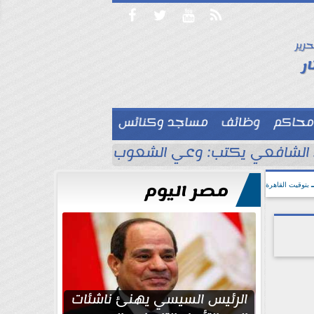




حرير

ر
محاكم
وظائف
مساجد وكنائس

لشافعي يكتب: وعي الشعوب لا يُقاس بالعناكب و
مصر اليوم
بتوقيت القاهرة
الرئيس السيسي يهنئ ناشئات