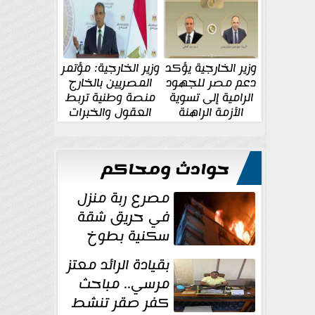
الإقليمية والدولية
جديدة
وزير الخارجية يؤكد
وزير الخارجية: مؤتمر
دعم مصر للجهود
المصريين بالخارج
الرامية إلى تسوية
منصة وطنية تربط
الأزمة الراهنة
العقول والخبرات
المصرية بالدولة
حوادث ومحاكم
مصرع ربة منزل
في حريق شقة
سكنية بطوخ
بقيادة الرائد معتز
مرسي.. مباحث
كفر صقر تنشط