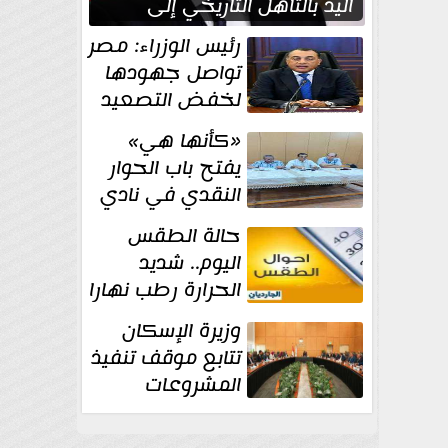
اليد بالتأهل التاريخي إلى
نصف نهائي كأس العالم
رئيس الوزراء: مصر
تواصل جهودها
لخفض التصعيد
والحفاظ على
«كأنها هي»
الاستقرار الإقليمي
يفتح باب الحوار
النقدي في نادي
أدب مصر الجديدة
حالة الطقس
اليوم.. شديد
الحرارة رطب نهارا
مائل للحرارة رطب
وزيرة الإسكان
ليلا.. و...
تتابع موقف تنفيذ
المشروعات
والخطة
الاستثمارية للجهاز المركزي