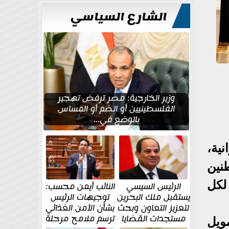
للتعمير
الشارع السياسي
وزير الخارجية: مصر ترفض تهجير
الفلسطينيين أو الضم أو المساس
بالوضع في...
ية،
واطنين
لكل
الرئيس السيسي
النائب أيمن محسب:
يستقبل ملك البحرين
توجيهات الرئيس
لتعزيز التعاون وبحث
بشأن الأمن الغذائي
مستجدات القضايا
ترسم ملامح مرحلة
ويل