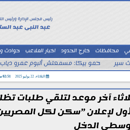
رئيس مجلس الإدارة ورئيس الت
عبد النبى عبد الستا
سي
محافظات
خارج الحدود
اخبار الملاعب
حوادث و
توك شو
ث سير
حمو بيكا: مسمعتش ألبوم عمرو دياب.
الثلاثاء، 22 يوليو 2025
02:51 مـ
لثلاثاء آخر موعد لتلقي طلبات تظل
وسطي الدخل