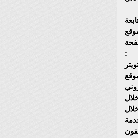
بعة
وقع
http://www.facebook.، والصفحة
 :
 تويتر
ر موقع
 الإلكتروني
 خلال
ل من خلال
دمة
أو 1188 من أي تليفون