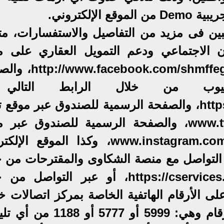
إلكتروني.
بين فى مزيد من التفاصيل والاستفسارات، متا
 الاجتماعي ودعم التمويل العقاري على م
الفيسبوك من خلال الرابط التالي: com/shmffeg
يوب من خلال الرابط التالي
https://www.youtube.com/shmffeg، والصفحة الرسمية للصندوق عبر موقع
عبر الرابط www.twitter.com/shmffeg، والصفحة الرسمية للصندوق عب
انستجرام عبر الرابط www.instagram.com/shmffeg، وكذا الموقع
ق www.shmff.gov.eg، أو التواصل مع منصة الشكاوى والمقترحات من
الرابط https://cservices.shmff.gov.eg/SHAKWA، أو عبر التواص
لى الأرقام الهاتفية الخاصة بمركز اتصالات خ
عملاء الصندوق والذي يضم عدة أرقام وهي: 5999 أو 5777 