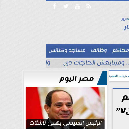




حرير

ر
محاكم
وظائف
مساجد وكنائس

. ومبتابعش الحاجات دي
وائل السنهورى يكتب 
مصر اليوم
بتوقيت القاهرة
م
المتقدمين على الطرح الأول لإعلان ”سكن لكل المصريين٧”
الرئيس السيسي يهنئ ناشئات