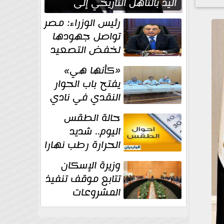
اليد بالتأهل التاريخي إلى
نصف نهائي كأس العالم
رئيس الوزراء: مصر
تواصل جهودها
لخفض التصعيد
والحفاظ على
«كأنها هي»
الاستقرار الإقليمي
يفتح باب الحوار
النقدي في نادي
أدب مصر الجديدة
حالة الطقس
اليوم.. شديد
الحرارة رطب نهارا
مائل للحرارة رطب
وزيرة الإسكان
ليلا.. و...
تتابع موقف تنفيذ
المشروعات
والخطة
الاستثمارية للجهاز المركزي