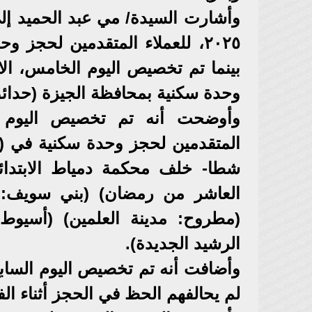
٢٠٢٥، للعملاء المتقدمين لحجز
وحدة سكنية بمحافظة الجيزة (حدائق 
المتقدمين لحجز وحدة سكنية في (ال
شطا- خلف محكمة دمياط الابتدائية
العاشر من رمضان) (بني سويف: ب
(مطروح: مدينة العلمين) (أسيوط: م
الرشيد الجديدة).
لم يحالفهم الحظ في الحجز أثناء ال