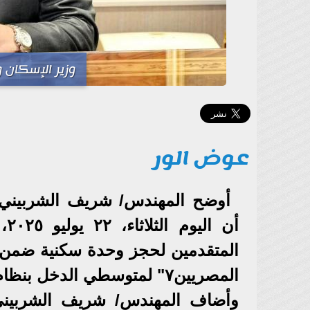
وزير الإسكان 
عوض الور
أوضح المهندس/ شريف الشربيني، و
أن
المتقدمين لحجز وحدة سكنية ضمن ا
المصريين٧" لمتوسطي الدخل بنظام أسبقية الحجز.
وأضاف المهندس/ شريف الشربيني 