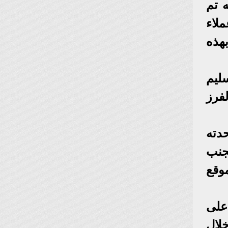
 تم
لاء
هذه
تسليم
ائج الفرز
دته
جنب
وقع
على
لال