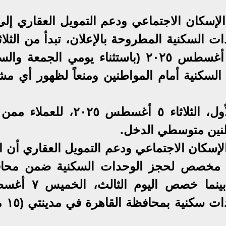
لإسكان الاجتماعي ودعم التمويل العقاري إلى
أغسطس ٢٠٢٥ وحتى الأربعاء ١٣ أغسطس ٢٠٢٥ (باستثناء يومي الجمعة
لسكنية أمام المواطنين ومنعاً لظهور أي مش
وأوضحت أنه تم تخصيص اليوم الأول، الثلاثاء ٥ أغسطس ٢٠٢٥،
طنين متوسطي الدخل.
إسكان الاجتماعي ودعم التمويل العقاري أن ال
ثاني، الأربعاء ٦ أغسطس ٢٠٢٥، مخصص لحجز الوحدات السكنية ضمن م
القاهرة (مدينة حدائق العاصمة)، بينما خصص ا
٢٠٢٥، للعملاء المت