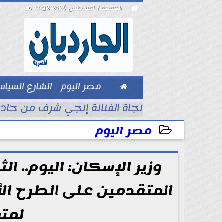

الجمعة 7 أغسطس 2026
12:32 مـ

مصر اليوم
الشارع السيا
بيزنس
قطاع الصحي
نجاة الفنانة إنجي شرف من حاد
مصر اليوم
2025-07-22 14:51:11
وزير الإسكان: اليوم.. ا
لمت