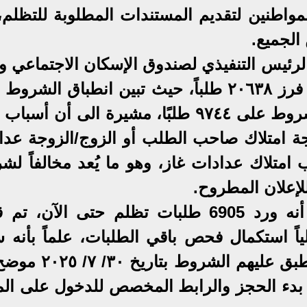
مواطنين لتقديم المستندات المطلوبة للتظلم، 
الجميع.
لرئيس التنفيذي لصندوق الإسكان الاجتماعي و
التمويل العقاري، أنه تم الانتهاء من فرز ٢٠٦٣٨ طلباً، حيث تبين انطباق ال
١٠٨٩٤ طلبًا، في حين لم تنطبق الشروط على ٩٧٤٤ طلبًا، مشيرة الى أن 
 رفض ٢٣٦٧ طلبًا نتيجة امتلاك صاحب الطلب أو الزوج/الزوجة ع
ً اخرى بسبب امتلاك عدادات غاز، وهو ما يُعد مخالفاً ل
لإعلان المطروح.
وأضافت السيدة/ مي عبد الحميد أنه ورد 6905 طلبات تظلم حتى الآن،
اء، وجار حالياً استكمال فحص باقي الطلبات، علماً بأنه
إرسال الرسائل النصية للعملاء المنطبق عليهم ال
يخ بدء الحجز والرابط المخصص للدخول على الم