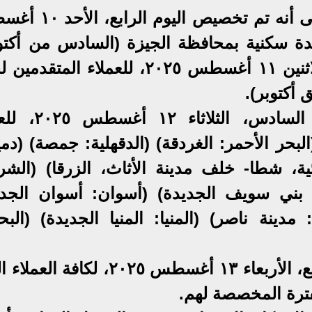
وأشارت السيدة/ مي عبد الحميد إلى أنه تم تخص
 وحدة سكنية بمحافظة الجيزة (السادس من أكتو
بينما تم تخصيص اليوم الخامس، الاثنين ١١ أغسطس ٢٠٢٥، للعملاء ال
أكتوبر).
وأوضحت أنه تم تخصيص اليوم السادس، ا
بحر الأحمر: الغردقة) (الدقهلية: جمصة) (دمي
، شطا- خلف مدينة الأثاث، الزرقا) (الشرق
ني سويف الجديدة) (أسوان: أسوان الجدي
دينة ناصر) (المنيا: المنيا الجديدة) (البحي
وأضافت أنه تم تخصيص اليوم السابع، الأربعاء ١٣ أغسطس ٢٠٢٥، لكا
فترة المخصصة لهم.