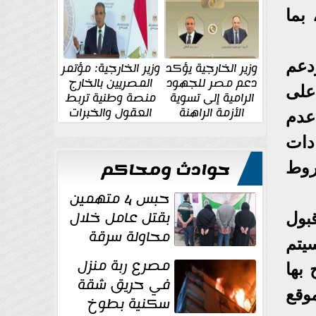
الإقليمية والدولية
جديدة
بما
دعم
وزير الخارجية يؤكد
وزير الخارجية: مؤتمر
دعم مصر للجهود
المصريين بالخارج
شروط على
الرامية إلى تسوية
منصة وطنية تربط
الأزمة الراهنة
العقول والخبرات
أسباب عدم
المصرية بالدولة
دادات
حوادث ومحاكم
شروط
حبس 4 متهمين
بقتل عامل خلال
 تم قبول
محاولة سرقة
 سيتم
دراجة نارية في
مصرع ربة منزل
شروط بتاريخ ٣٠/ ٧/ ٢٠٢٥ موضح بها
المنوفية
في حريق شقة
وقع
سكنية بطوخ