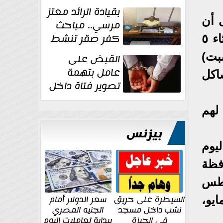
بقيادة الرائد معتز
 أن
مرسي.. مباحث
كفر صقر تنشط
الصندوق خصص ٧ أيام لحجز الوحدات السكنية المطروحة بالإعلان، تبدأ من الثلاثاء ٥
بقوة وتوجه
 والسبت)
القبض على
ضربات أمنية...
عامل بتهمة
اكل
تصوير فتاة داخل
غرفة تغيير
 للعملاء ممن لهم
الملابس بمحل في...
بيزنس
يوم
حافظة
ليوم الثالث، الخميس ٧ أغسطس
السيطرة على حريق
سعر الدولار أمام
قدمين لحجز وحدات سكنية بمحافظة القاهرة في مدينتي (١٥ مايو،
نشب داخل مسجد
الجنيه المصري
في الجيزة
ببداية تعاملات اليوم