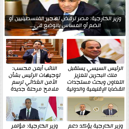
وزير الخارجية: مصر ترفض تهجير الفلسطينيين أو
الضم أو المساس بالوضع في...
الرئيس السيسي يستقبل
النائب أيمن محسب:
ملك البحرين لتعزيز
توجيهات الرئيس بشأن
التعاون وبحث مستجدات
الأمن الغذائي ترسم
القضايا الإقليمية والدولية
ملامح مرحلة جديدة
وزير الخارجية يؤكد دعم
وزير الخارجية: مؤتمر