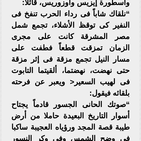
وأسطورة إيزيس وأوزوريس، قائلا:
“نلقاك شاباً فى رداء الحرب تنفخ فى
النفير كى توقظ الأشلاء، تجمع شمل
مصر المشرقة كانت على مجرى
الزمان تمزقت قطعاً فطفت على
مسار النيل تجمع مزقة فى إثر مزقة
حتى نهضت، نهضتما، ألقيتما التابوت
فى لهيب السعير< ويعبر عن فرحته
بلقائه فيقول:
“صوتك الحانى الجسور قادماً يجتاح
أسوار التاريخ البعيدة حاملا من أرض
طيبة قصة المجد ورؤياه العجيبة ساكبا
فى وضح الشمس وفى وكر النسور