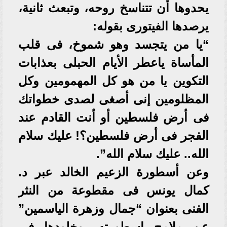
يحدوها أن تتناسخ روحه، وتبعث ثانية،
يرصدها الفيتورى بقوله:
“يا من يتجسد وهو شموخ، فى قلب
المأساة ياعطر الأيام الحبلى بعذابات
التكوين يا من هو كل المهمومين وكل
المظلومين إنى أصغى لصدى خطواتك
فى أرض فلسطين أو أنت القادم عند
الفجر فى أرض فلسطين؟! عليك سلام
الله.. عليك سلام الله”.
وعن أسطورة الزعيم الخالد عبر د.
كمال يونس فى مقطوعة من النثر
الفنى بعنوان “جمال وزهرة الياسمين”
عن ملامح اسطورته، وخلودها فى