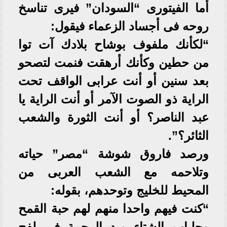
أما الفيتورى “السودان” فيرى تناسخ
روحه فى أجساد الزعماء فيقول:
“لكأنك ملفوف بوشاح بلادك آت توا
من حطين وكأنك أرهقت فنمت لتصحو
بعد سنين أو أنت عرابى الواقف تحت
الراية ذو الصوت الآمر أو أنت الراية يا
عبد الناصر؟ أو أنت الثورة والشعب
الثائر؟”.
ورصد فاروق شوشة “مصر” حياته
وتلاحمه مع الشعب العربى من
المحيط للخليج وتوحدهم، بقوله:
“كنت فيهم واحدا منهم لهم حبة القمح
وجلباب الشتاء ويد الرحمة فى لفح