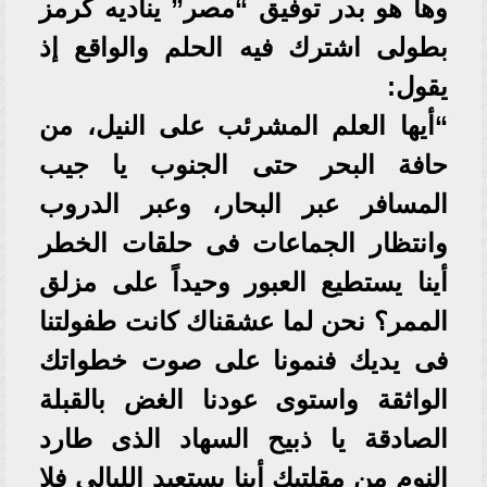
وها هو بدر توفيق “مصر” يناديه كرمز
بطولى اشترك فيه الحلم والواقع إذ
يقول:
“أيها العلم المشرئب على النيل، من
حافة البحر حتى الجنوب يا جيب
المسافر عبر البحار، وعبر الدروب
وانتظار الجماعات فى حلقات الخطر
أينا يستطيع العبور وحيداً على مزلق
الممر؟ نحن لما عشقناك كانت طفولتنا
فى يديك فنمونا على صوت خطواتك
الواثقة واستوى عودنا الغض بالقبلة
الصادقة يا ذبيح السهاد الذى طارد
النوم من مقلتيك أينا يستعيد الليالى فلا