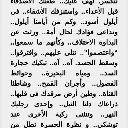
ننكسر. لهف عليك.. طعنك الأصدقاء
قبل الأعداء.. واستنزفك الأشقاء.. فى
أيلول أسود.. وكم من أيامنا أيلول..
وتداعى فؤادك لحال أمة.. ورثت عن
البداوة الاختلاف.. وكأنهم ما سمعوا..
“واعتصموا”.. تتلى عليهم.. وافترقوا..
وسقط الجسد. آه.. آه.. تبكيك حجارة
السد.. ومياه البحيرة.. وحوائط
الفصول.. وأجران القمح.. وشاطئا
القناة.. وطين أرض مرقدك فى قلبها..
ذراعاك دلتا النيل.. وإحدى رجليك
النهر.. وتنثنى ركبة الأخرى عند
توشكى.. و نظرة الحسرة تطل من