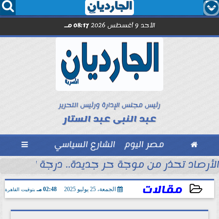




الأحد 9 أغسطس 2026
08:17 مـ
رئيس مجلس الإدارة ورئيس التحرير
عبد النبى عبد الستار

مصر اليوم
الشارع السياسي

الأرصاد تحذر من موجة حر جديدة.. درجة الحرارة في 
مقالات
الجمعة، 25 يوليو 2025
02:48 مـ
بتوقيت القاهرة
2025-07-25 14:48:59