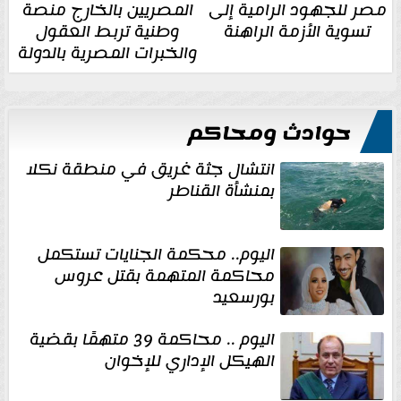
مصر للجهود الرامية إلى
المصريين بالخارج منصة
تسوية الأزمة الراهنة
وطنية تربط العقول
والخبرات المصرية بالدولة
حوادث ومحاكم
انتشال جثة غريق في منطقة نكلا
بمنشأة القناطر
اليوم.. محكمة الجنايات تستكمل
محاكمة المتهمة بقتل عروس
بورسعيد
اليوم .. محاكمة 39 متهمًا بقضية
الهيكل الإداري للإخوان