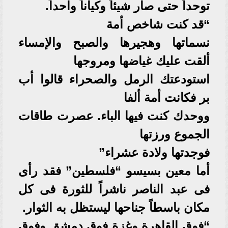
توحداً حتى صار شيئاً وكياناً واحداً.
“قد كنت شاخص أمة
نسماتها وهجيرها والصبح والإمساء
ألقت عليك غياضها ومروجها
استودعتك الرمل والصحراء قالوا أب
بر فكانت أمة ألفا
ووحدك كنت فيها الباء. عصرت طاقات
الجموع ورزتها
فوجدتها ولادة عشراء”
أما معين بسيسو “فلسطين” فقد رأى
فى عبد الناصر ناشراً للثورة فى كل
مكان باسطاً جناحها ليستظل به الثوار.
“فوق القاهرة وغزة فوق دمشق وفوق