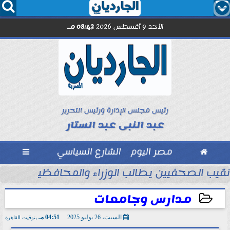




الأحد 9 أغسطس 2026
08:43 مـ
رئيس مجلس الإدارة ورئيس التحرير
عبد النبى عبد الستار

مصر اليوم
الشارع السياسي

لصحافة والطباعة والإعلام والثقافة والآثار
نقيب الصحفيين يطالب الوزراء والمحافظين بقصر ا
مدارس وجامعات
السبت، 26 يوليو 2025
04:51 مـ
بتوقيت القاهرة
2025-07-26 16:51:01