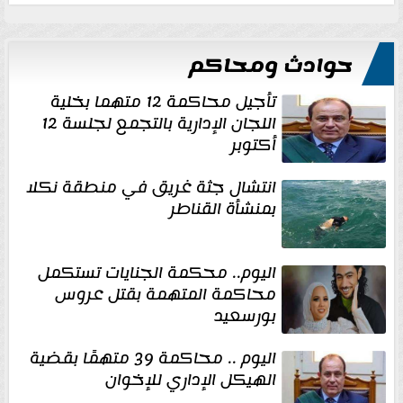
حوادث ومحاكم
تأجيل محاكمة 12 متهما بخلية
اللجان الإدارية بالتجمع لجلسة 12
أكتوبر
انتشال جثة غريق في منطقة نكلا
بمنشأة القناطر
اليوم.. محكمة الجنايات تستكمل
محاكمة المتهمة بقتل عروس
بورسعيد
اليوم .. محاكمة 39 متهمًا بقضية
الهيكل الإداري للإخوان