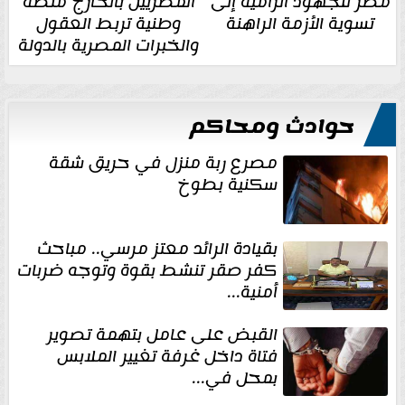
مصر للجهود الرامية إلى
المصريين بالخارج منصة
تسوية الأزمة الراهنة
وطنية تربط العقول
والخبرات المصرية بالدولة
حوادث ومحاكم
مصرع ربة منزل في حريق شقة
سكنية بطوخ
بقيادة الرائد معتز مرسي.. مباحث
كفر صقر تنشط بقوة وتوجه ضربات
أمنية...
القبض على عامل بتهمة تصوير
فتاة داخل غرفة تغيير الملابس
بمحل في...