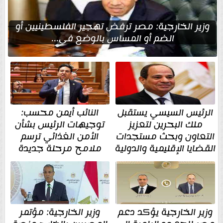
وزير الخارجية: مصر ترفض تهجير الفلسطينيين أو
الضم أو المساس بالوضع في...
الرئيس السيسي يستقبل
النائب أيمن محسب:
ملك البحرين لتعزيز
توجيهات الرئيس بشأن
التعاون وبحث مستجدات
الأمن الغذائي ترسم
القضايا الإقليمية والدولية
ملامح مرحلة جديدة
وزير الخارجية يؤكد دعم
وزير الخارجية: مؤتمر