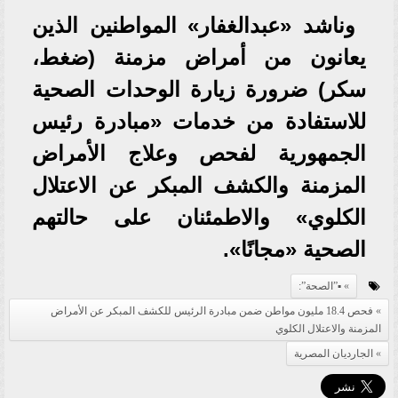
وناشد «عبدالغفار» المواطنين الذين
يعانون من أمراض مزمنة (ضغط،
سكر) ضرورة زيارة الوحدات الصحية
للاستفادة من خدمات «مبادرة رئيس
الجمهورية لفحص وعلاج الأمراض
المزمنة والكشف المبكر عن الاعتلال
الكلوي» والاطمئنان على حالتهم
الصحية «مجانًا».
▪︎”الصحة”:
فحص 18.4 مليون مواطن ضمن مبادرة الرئيس للكشف المبكر عن الأمراض
المزمنة والاعتلال الكلوي
الجارديان المصرية