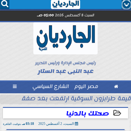




السبت 8 أغسطس 2026
05:00 صـ
رئيس مجلس الإدارة ورئيس التحرير
عبد النبى عبد الستار

مصر اليوم
الشارع السياسي

الأموال
قيمة طرابزون السوقية ارتفعت بعد صفقة محمد
صحتك بالدنيا
السبت، 2 أغسطس 2025
03:18 مـ
بتوقيت القاهرة
2025-08-02 15:18:26