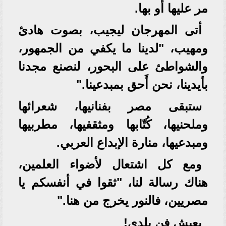
مر عليها أو بها.
أتى المهرجان ليجيب، بصوت هادئ
ومهيب، "لدينا ما يكفي من الجمهور،
والشواطئ على البحور، لنصنع مجدنا
بأيدينا، نحن أَحق بمبدعينا."
ستبقى مصر بفنانيها، شعرائها
وملحنيها، كُتّابها ومثقفيها، مطربيها
ومبدعيها، منارة الإبداع العربي.
ومع كل اشتعال لأضواء العلمين،
هناك رسالة لنا، "ثقوا في أنفسكم يا
مصريين، فالنور يخرج من هنا."
يعيش فن بلدي!