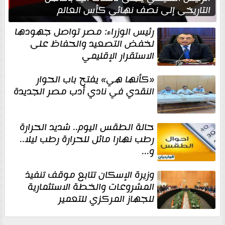
التاريخي إلى نصف نهائي كأس العالم
رئيس الوزراء: مصر تواصل جهودها
لخفض التصعيد والحفاظ على
الاستقرار الإقليمي
«كأنها هي» يفتح باب الحوار
النقدي في نادي أدب مصر الجديدة
حالة الطقس اليوم.. شديد الحرارة
رطب نهارا مائل للحرارة رطب ليلا..
و...
وزيرة الإسكان تتابع موقف تنفيذ
المشروعات والخطة الاستثمارية
للجهاز المركزي للتعمير