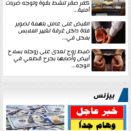
كفر صقر تنشط بقوة وتوجه ضربات
أمنية...
القبض على عامل بتهمة تصوير
فتاة داخل غرفة تغيير الملابس
بمحل في...
ضبط زوج تعدى على زوجته بسلاح
أبيض وأصابها بجرح قطعي في
الوجه...
بيزنس