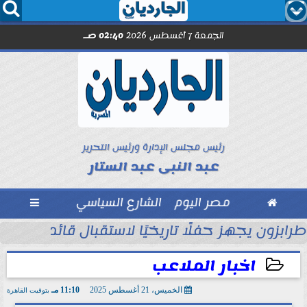




الجمعة 7 أغسطس 2026
02:40 صـ
رئيس مجلس الإدارة ورئيس التحرير
عبد النبى عبد الستار

مصر اليوم
الشارع السياسي

ول
طرابزون يجهز حفلًا تاريخيًا لاستقبال قائد الفراعن
اخبار الملاعب
الخميس، 21 أغسطس 2025
11:10 مـ
بتوقيت القاهرة
2025-08-21 23:10:53