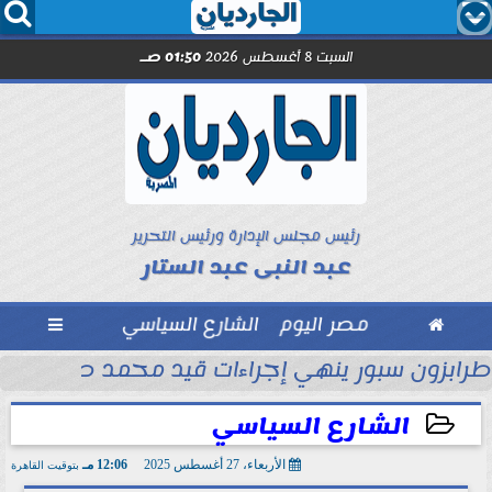




السبت 8 أغسطس 2026
01:50 صـ
رئيس مجلس الإدارة ورئيس التحرير
عبد النبى عبد الستار

مصر اليوم
الشارع السياسي

ماراتي
طرابزون سبور ينهي إجراءات قيد محمد صلاح رسمي
الشارع السياسي
الأربعاء، 27 أغسطس 2025
12:06 مـ
بتوقيت القاهرة
2025-08-27 12:06:56