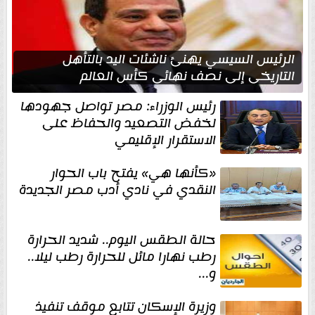
الرئيس السيسي يهنئ ناشئات اليد بالتأهل
التاريخي إلى نصف نهائي كأس العالم
رئيس الوزراء: مصر تواصل جهودها
لخفض التصعيد والحفاظ على
الاستقرار الإقليمي
«كأنها هي» يفتح باب الحوار
النقدي في نادي أدب مصر الجديدة
حالة الطقس اليوم.. شديد الحرارة
رطب نهارا مائل للحرارة رطب ليلا..
و...
وزيرة الإسكان تتابع موقف تنفيذ