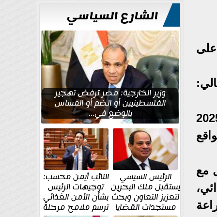
للتعمير
الشارع السياسي
على
ة كالتالي:
وزير الخارجية: مصر ترفض تهجير
الفلسطينيين أو الضم أو المساس
بالوضع في...
 قصب السكر لموسم 2025/2026
 وأن يكون سعر توريد بنجر السكر لموسم 2025/2026 بواقع
 مع
الرئيس السيسي
النائب أيمن محسب:
يستقبل ملك البحرين
توجيهات الرئيس
ئي،
لتعزيز التعاون وبحث
بشأن الأمن الغذائي
اعة
مستجدات القضايا
ترسم ملامح مرحلة