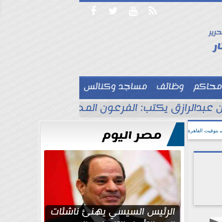




حرير

ر
محاكم
وظائف
مساجد وكنائس

 عبدالرازق يكتب: الفرعون المصري جاهز للاحتفا
مصر اليوم
بتوقيت القاهرة
الرئيس السيسي يهنئ ناشئات