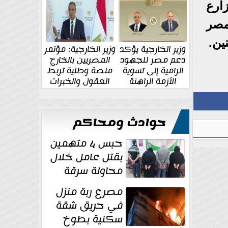
الإقليمية والدولية
جديدة
ارع
مصر
وزير الخارجية يؤكد
وزير الخارجية: مؤتمر
دعم مصر للجهود
المصريين بالخارج
الرامية إلى تسوية
منصة وطنية تربط
الأزمة الراهنة
العقول والخبرات
المصرية بالدولة
حوادث ومحاكم
حبس 4 متهمين
بقتل عامل خلال
محاولة سرقة
دراجة نارية في
مصرع ربة منزل
المنوفية
في حريق شقة
سكنية بطوخ