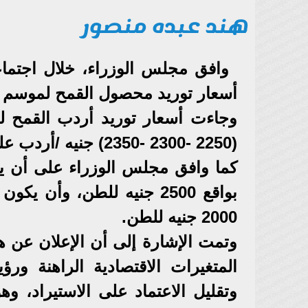
هند عبده منصور
وافق مجلس الوزراء، خلال اجتماع
أسعار توريد محصول القمح لموسم 2025/2026.
(2250 -2300 -2350) جنيه /أردب على التوالي لدرجات النظافة (22.5 – 23 -23.5).
2000 جنيه للطن.
وتمت الإشارة إلى أن الإعلان عن هذ
المتغيرات الاقتصادية الراهنة ورؤي
وتقليل الاعتماد على الاستيراد، و