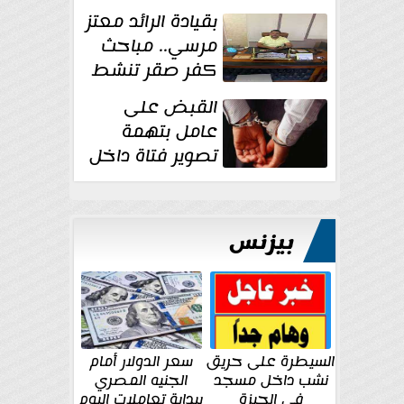
بقيادة الرائد معتز
مرسي.. مباحث
كفر صقر تنشط
بقوة وتوجه
القبض على
ضربات أمنية...
عامل بتهمة
تصوير فتاة داخل
غرفة تغيير
الملابس بمحل في...
بيزنس
السيطرة على حريق
سعر الدولار أمام
نشب داخل مسجد
الجنيه المصري
في الجيزة
ببداية تعاملات اليوم