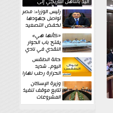
اليد بالتأهل التاريخي إلى
نصف نهائي كأس العالم
رئيس الوزراء: مصر
تواصل جهودها
لخفض التصعيد
والحفاظ على
«كأنها هي»
الاستقرار الإقليمي
يفتح باب الحوار
النقدي في نادي
أدب مصر الجديدة
حالة الطقس
اليوم.. شديد
الحرارة رطب نهارا
مائل للحرارة رطب
وزيرة الإسكان
ليلا.. و...
تتابع موقف تنفيذ
المشروعات
والخطة
الاستثمارية للجهاز المركزي