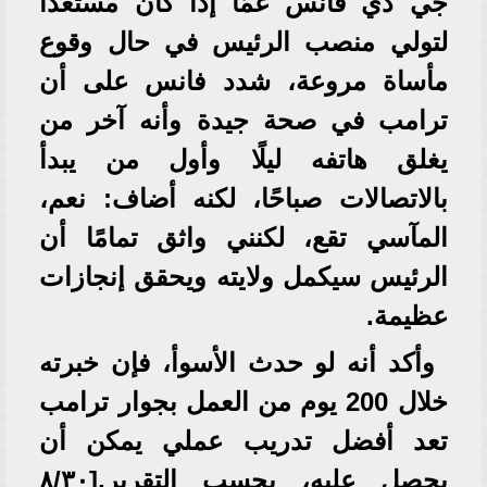
جي دي فانس عمّا إذا كان مستعدًا
لتولي منصب الرئيس في حال وقوع
مأساة مروعة، شدد فانس على أن
ترامب في صحة جيدة وأنه آخر من
يغلق هاتفه ليلًا وأول من يبدأ
بالاتصالات صباحًا، لكنه أضاف: نعم،
المآسي تقع، لكنني واثق تمامًا أن
الرئيس سيكمل ولايته ويحقق إنجازات
عظيمة.
وأكد أنه لو حدث الأسوأ، فإن خبرته
خلال 200 يوم من العمل بجوار ترامب
تعد أفضل تدريب عملي يمكن أن
يحصل عليه، بحسب التقرير.[٣٠/‏٨