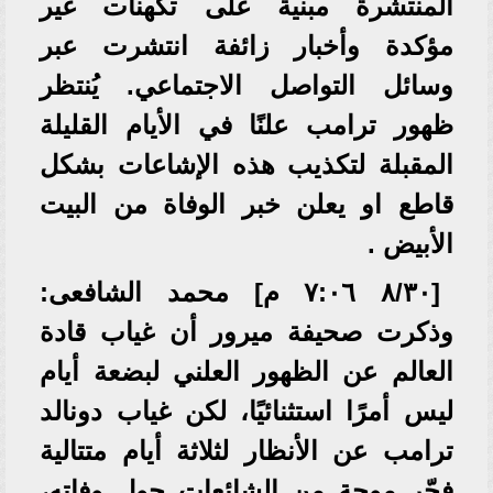
المنتشرة مبنية على تكهنات غير
مؤكدة وأخبار زائفة انتشرت عبر
وسائل التواصل الاجتماعي. يُنتظر
ظهور ترامب علنًا في الأيام القليلة
المقبلة لتكذيب هذه الإشاعات بشكل
قاطع او يعلن خبر الوفاة من البيت
الأبيض .
[٣٠/‏٨ ٧:٠٦ م] محمد الشافعى:
وذكرت صحيفة ميرور أن غياب قادة
العالم عن الظهور العلني لبضعة أيام
ليس أمرًا استثنائيًا، لكن غياب دونالد
ترامب عن الأنظار لثلاثة أيام متتالية
فجّر موجة من الشائعات حول وفاته،