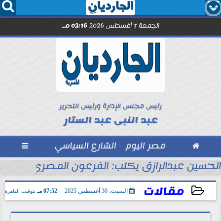




الجمعة 7 أغسطس 2026
03:16 مـ
رئيس مجلس الإدارة ورئيس التحرير
عبد النبى عبد الستار

مصر اليوم
الشارع السياسي

الحسين عبدالرازق يكتب: الفرعون المصري جاهز ل
مقالات
السبت، 30 أغسطس 2025
07:52 مـ
بتوقيت القاهرة
2025-08-30 19:52:04