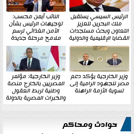
الرئيس السيسي يستقبل
النائب أيمن محسب:
ملك البحرين لتعزيز
توجيهات الرئيس بشأن
التعاون وبحث مستجدات
الأمن الغذائي ترسم
القضايا الإقليمية والدولية
ملامح مرحلة جديدة
وزير الخارجية يؤكد دعم
وزير الخارجية: مؤتمر
مصر للجهود الرامية إلى
المصريين بالخارج منصة
تسوية الأزمة الراهنة
وطنية تربط العقول
والخبرات المصرية بالدولة
حوادث ومحاكم