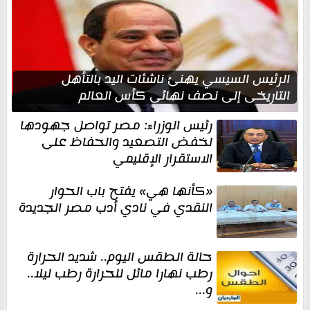
الرئيس السيسي يهنئ ناشئات اليد بالتأهل
التاريخي إلى نصف نهائي كأس العالم
رئيس الوزراء: مصر تواصل جهودها
لخفض التصعيد والحفاظ على
الاستقرار الإقليمي
«كأنها هي» يفتح باب الحوار
النقدي في نادي أدب مصر الجديدة
حالة الطقس اليوم.. شديد الحرارة
رطب نهارا مائل للحرارة رطب ليلا..
و...