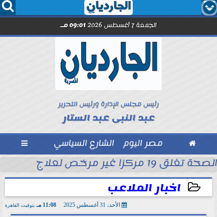




الجمعة 7 أغسطس 2026
09:01 مـ
رئيس مجلس الإدارة ورئيس التحرير
عبد النبى عبد الستار

مصر اليوم
الشارع السياسي

الصحة تغلق 19 مركزا غير مرخص لعلاج الإدمان والطب النفسي بالمقطم
بل انطلاق الموسم
اخبار الملاعب
الأحد، 31 أغسطس 2025
11:08 مـ
بتوقيت القاهرة
2025-08-31 23:08:39