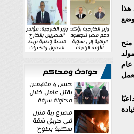
الإقليمية والدولية
جديدة
هذا
يوضع
وزير الخارجية يؤكد
وزير الخارجية: مؤتمر
دعم مصر للجهود
المصريين بالخارج
الرامية إلى تسوية
منصة وطنية تربط
م (16) لسنة 2025 بشأن منح
الأزمة الراهنة
العقول والخبرات
ولد
المصرية بالدولة
عام
حوادث ومحاكم
عمل
حبس 4 متهمين
بقتل عامل خلال
يًا
محاولة سرقة
دراجة نارية في
ادة
مصرع ربة منزل
المنوفية
في حريق شقة
سكنية بطوخ