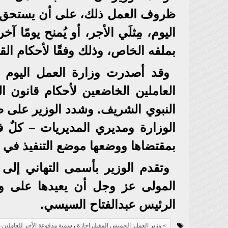
ظروف العمل ذلك، على أن يستحق ال
اليوم، مِثلَي الأجر، أو يُمنح يومًا
بملفه الخاص، وذلك وفقًا لأحكام الق
العاملين الخاضعين لأحكام قانون ا
النبوي الشريف. وشدد الوزير على ضر
الوزارة ومديري المديريات – كلٌ 
بمقتضاها ووضعها موضع التنفيذ في مو
وتقدم الوزير بأسمى التهاني إلى
المولى عز وجل أن يعيدها على وطن
الرئيس عبدالفتاح السيسي.
وزير العمل: الخميس المقبل إجازة رسمية مدفوعة الأجر للعاملين 