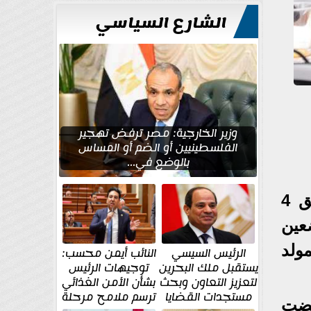
للتعمير
الشارع السياسي
وزير الخارجية: مصر ترفض تهجير
الفلسطينيين أو الضم أو المساس
بالوضع في...
أعلن وزير العمل، السيد محمد جبران، اليوم الاثنين، أن يوم الخميس الموافق 4
ضعين
ذكرى المولد
الرئيس السيسي
النائب أيمن محسب:
يستقبل ملك البحرين
توجيهات الرئيس
لتعزيز التعاون وبحث
بشأن الأمن الغذائي
مستجدات القضايا
ترسم ملامح مرحلة
تضت