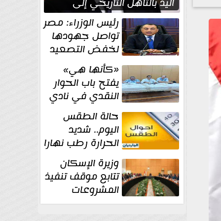
اليد بالتأهل التاريخي إلى
نصف نهائي كأس العالم
رئيس الوزراء: مصر
تواصل جهودها
لخفض التصعيد
والحفاظ على
«كأنها هي»
الاستقرار الإقليمي
يفتح باب الحوار
النقدي في نادي
أدب مصر الجديدة
حالة الطقس
اليوم.. شديد
الحرارة رطب نهارا
مائل للحرارة رطب
وزيرة الإسكان
ليلا.. و...
تتابع موقف تنفيذ
المشروعات
والخطة
الاستثمارية للجهاز المركزي