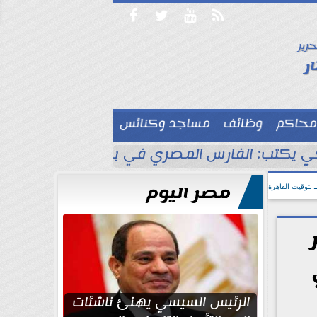




حرير

ر
محاكم
وظائف
مساجد وكنائس

 يكتب: الفارس المصري في بلاد الأناضول
ط
مصر اليوم
بتوقيت القاهرة
الرئيس السيسي يهنئ ناشئات