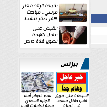
بقيادة الرائد معتز
مرسي.. مباحث
كفر صقر تنشط
بقوة وتوجه
القبض على
ضربات أمنية...
عامل بتهمة
تصوير فتاة داخل
غرفة تغيير
الملابس بمحل في...
بيزنس
السيطرة على حريق
سعر الدولار أمام
نشب داخل مسجد
الجنيه المصري
في الجيزة
ببداية تعاملات اليوم