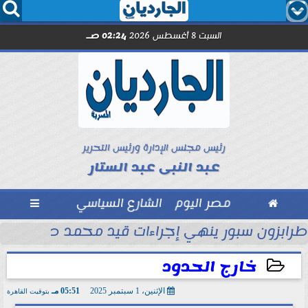




السبت 8 أغسطس 2026
02:24 صـ
رئيس مجلس الإدارة ورئيس التحرير
عبد النبى عبد الستار

مصر اليوم
الشارع السياسي

ماراتي
طرابزون سبور ينهي إجراءات قيد محمد صلاح رسمي
خارج الحدود
الإثنين، 1 سبتمبر 2025
05:51 مـ
بتوقيت القاهرة
2025-09-01 17:51:40