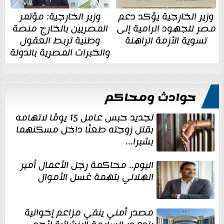
وزير الخارجية يؤكد دعم
وزير الخارجية: مؤتمر
مصر للجهود الرامية إلى
المصريين بالخارج منصة
تسوية الأزمة الراهنة
وطنية تربط العقول
والخبرات المصرية بالدولة
حوادث ومحاكم
تجديد حبس عامل 15 يومًا لاتهامه
بقتل زوجته طعنًا داخل مسكنهما
بشبرا...
اليوم.. محاكمة رجل الأعمال أمير
الهلالي بتهمة غسل الأموال
مصدر أمني ينفي مزاعم إخوانية