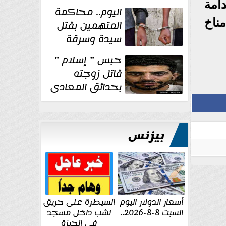
الإنشائية لأحد
امة
اليوم.. محاكمة
مراكز الإصلاح والتأهيل
ناخ
المتهمين بقتل
سيدة وسرقة
ذهبها في بولاق
حبس ” إسلام ”
الدكرور
قاتل زوجته
بحدائق المعادى
١٥ يوم أخرى
على...
بيزنس
أسعار الدولار اليوم
السيطرة على حريق
السبت 8-8-2026..
نشب داخل مسجد
في الجيزة