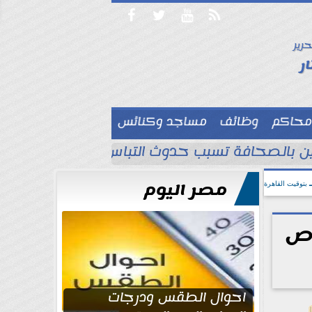




حرير

ر
محاكم
وظائف
مساجد وكنائس

لين بالصحافة تسبب حدوث التباس ويجب تصحيح ا
مصر اليوم
بتوقيت القاهرة
اص
احوال الطقس ودرجات