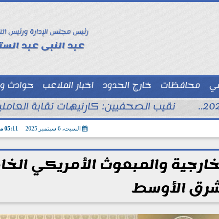
رئيس مجلس الإدارة ورئيس الت
عبد النبى عبد الستا
سي
محافظات
خارج الحدود
اخبار الملاعب
حوادث و
توك شو
نقيب الصحفيين: كارنيهات نقابة العام
السبت، 6 سبتمبر 2025
05:11 مـ
لخارجية والمبعوث الأمريكي الخ
شرق الأوسط