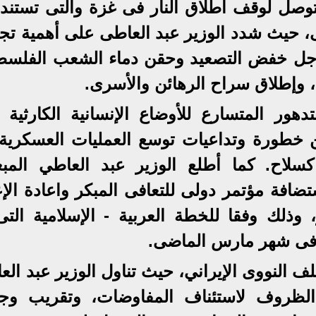
لتوصل لوقف اطلاق النار فى غزة والتى تستند 
ى، حيث شدد الوزير عبد العاطى على أهمية تج
أجل خفض التصعيد وحقن دماء الشعب الفلسط
ة، وإطلاق سراح الرهائن والأسرى.
هور المتسارع للأوضاع الإنسانية الكارثية ا
 خطورة وتداعيات توسع العمليات العسكرية
كسلاح. كما أطلع الوزير عبد العاطي المب
افة مؤتمر دولى للتعافى المبكر واعادة الإع
 وذلك وفقا للخطة العربية - الإسلامية التى
رة فى شهر مارس الماضى.
 النووى الإيراني، حيث تناول الوزير عبد الع
ئة الظروف لاستئناف المفاوضات، وتقريب وج