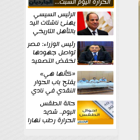
الحراره اليوم السبت...
العظمى في القاهره 36
الرئيس السيسي
درجة
يهنئ ناشئات اليد
بالتأهل التاريخي
إلى نصف نهائي
رئيس الوزراء: مصر
كأس العالم
تواصل جهودها
لخفض التصعيد
والحفاظ على
«كأنها هي»
الاستقرار الإقليمي
يفتح باب الحوار
النقدي في نادي
أدب مصر الجديدة
حالة الطقس
اليوم.. شديد
الحرارة رطب نهارا
مائل للحرارة رطب
ليلا.. و...