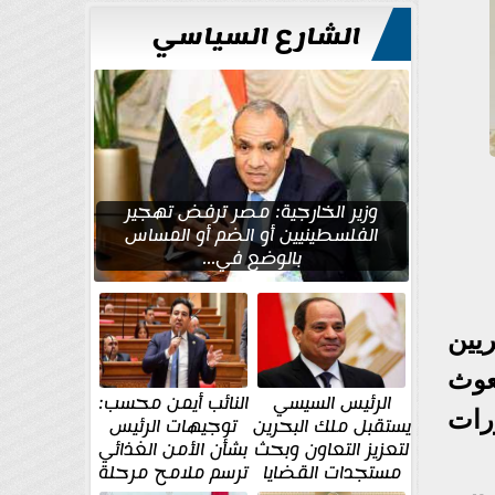
الشارع السياسي
وزير الخارجية: مصر ترفض تهجير
الفلسطينيين أو الضم أو المساس
بالوضع في...
يين
المبعوث
الرئيس السيسي
النائب أيمن محسب:
رات
يستقبل ملك البحرين
توجيهات الرئيس
لتعزيز التعاون وبحث
بشأن الأمن الغذائي
مستجدات القضايا
ترسم ملامح مرحلة