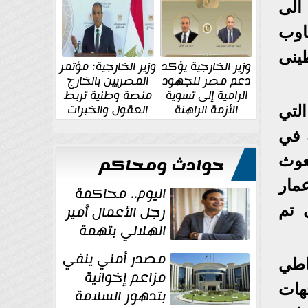
الإقليمية والدولية
جديدة
الى
اوب
ينى
وزير الخارجية يؤكد
وزير الخارجية: مؤتمر
دعم مصر للجهود
المصريين بالخارج
الرامية إلى تسوية
منصة وطنية تربط
الأزمة الراهنة
العقول والخبرات
لتي
المصرية بالدولة
 في
عوث
حوادث ومحاكم
مار
اليوم.. محاكمة
رجل الأعمال أمير
 تم
الهلالي بتهمة
غسل الأموال
مصدر أمني ينفي
اطي
مزاعم إخوانية
هات
بتدهور السلامة