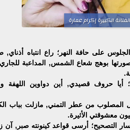
الفنانة الكبيرة إكرام عمارة
جلوس على حافة النهر؛ راع انتباه أذناي, 
صورتها بوهج شعاع الشمس, المداعبة للجاري
ة.
ى؛ أيا حروف قصيدي, أين دواوين اللهفة وم
 المصلوب من عطر التمني, مازلت بباب الك
ون معشوقتي الأثيرة.
سار التصحيح؛ أرسى قواعد كينونته صبر, آن زئ