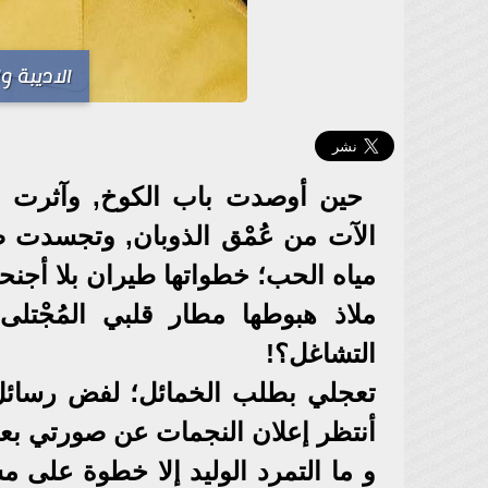
الاديبة و
حين أوصدت باب الكوخ, وآثرت ال
الآت من عُمْق الذوبان, وتجسدت 
مياه الحب؛ خطواتها طيران بلا أجنح
ملاذ هبوطها مطار قلبي المُجْتل
التشاغل؟!
تعجلي بطلب الخمائل؛ لفض رسائل
أنتظر إعلان النجمات عن صورتي بعي
و ما التمرد الوليد إلا خطوة على م