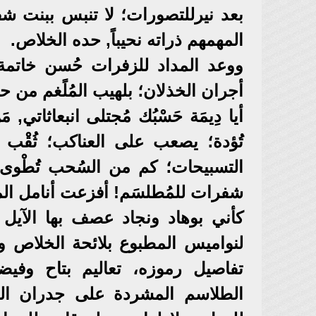
بعد نيرللتصورات؛ لا تنبس ببنت ش
المهمهم ذراته نحيباً, حده الخلاص.
ووعد المداد للزفرات حُسن خاتم
أجران الخذلان؛ بلهيب المُلًغم من حق
أيا دِيمَة حَسْبُك مُجتلى انبعاثاتي
تُؤدة؛ يصعب على العناكب؛ ثُقْب س
التسبيحات؛ كم من السُحب تُطْو
شفرات للمُطلسَم! أفزعت أنامل الم
كأني بوهاد ونجاد عصف بها الآيل 
لنواميس المطبوع بلائحة الخلاص و
تفاصيل رموزه، تعاليم بتاح وفي
الطلاسم المشردة على جدران المت