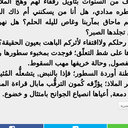
اف من السنوات بتأويل رفقاء لهم وهج الملائ
طره مدادي، هل أنا من يسكنني أم ذاك الب
 ماحاق بمآربنا وغاص لليله الحلم؟ هل نهر
جلدها الصبر؟
لكم ولااقتفاء لأثركم الباهت بعيون الحقيقة؟
اءها على شط التعلًق؛ فوجدت بمخبوء سطورها ر
الفصول, وحالة خريفها مهب السقوط.
نة أوردة السطور؛ فإذا بالنبض, يتشعلُّه المُث
الملاذ؛ يؤرِّقه كُمون الترقُّب مابال قراءة الم
 دمعة, أعياها انصياع الجوانح بامتثال و خضوع.
صرية