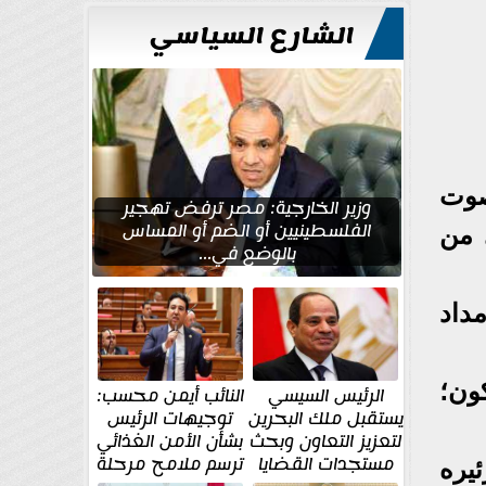
الشارع السياسي
صوت
وزير الخارجية: مصر ترفض تهجير
الفلسطينيين أو الضم أو المساس
 من
بالوضع في...
داد
ون؛
الرئيس السيسي
النائب أيمن محسب:
يستقبل ملك البحرين
توجيهات الرئيس
لتعزيز التعاون وبحث
بشأن الأمن الغذائي
مستجدات القضايا
ترسم ملامح مرحلة
يره