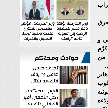
الإقليمية والدولية
جديدة
راب
حرق
وزير الخارجية يؤكد
وزير الخارجية: مؤتمر
دعم مصر للجهود
المصريين بالخارج
الرامية إلى تسوية
منصة وطنية تربط
الأزمة الراهنة
العقول والخبرات
حي و
المصرية بالدولة
رْم
حوادث ومحاكم
 من
.
تجديد حبس
عامل 15 يومًا
اير
لاتهامه بقتل
لوب
زوجته طعنًا
اليوم.. محاكمة
ثته
داخل مسكنهما بشبرا...
رجل الأعمال أمير
اءه
الهلالي بتهمة