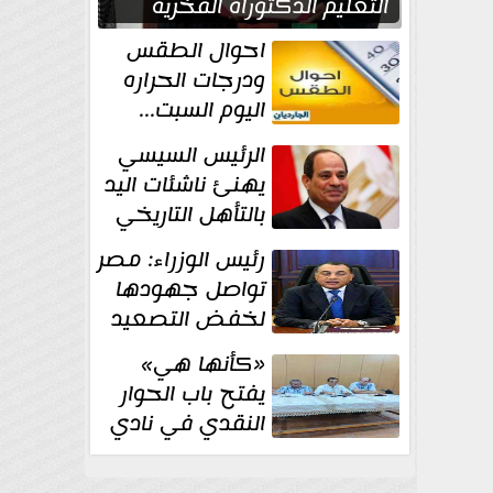
التعليم الدكتوراه الفخرية
تقديرا لما حققه
احوال الطقس
ودرجات الحراره
اليوم السبت...
العظمى في
الرئيس السيسي
القاهره 36 درجة
يهنئ ناشئات اليد
بالتأهل التاريخي
إلى نصف نهائي
رئيس الوزراء: مصر
كأس العالم
تواصل جهودها
لخفض التصعيد
والحفاظ على
«كأنها هي»
الاستقرار الإقليمي
يفتح باب الحوار
النقدي في نادي
أدب مصر الجديدة