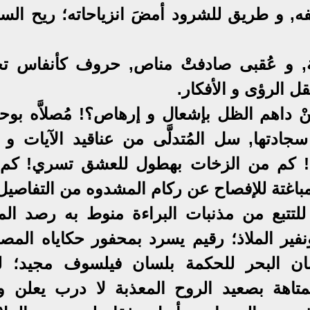
فه, و طريق للشرود أمضَ انزياحاته؛ ريح الس
ة, و عُقبى صادفتْ مناص, حروف كأنفاس ت
ل الرؤى و الأفكار.
, مَنْ داهم الظل بإشعال و إرهاص؟! مُصلاَّه بو
جادتها, سل المُتدلَّى من عناقيد الآيات و ك
ى! كم من الزخات بهطول للعشق تسري! كم
باغتة للإفصاح عن ركام المشدوه من التفاصيل
للتتبع من مذنبات البراءة منوط به رصد المغ
نفير الملاذ؛ رقيم يسرد بمحفور حكاياه المص
ضان البحر للحكمة بلسان فيلسوف مجيد؛ لو
اهة بصعيد الروح المعذبة لا درب يعلن ول