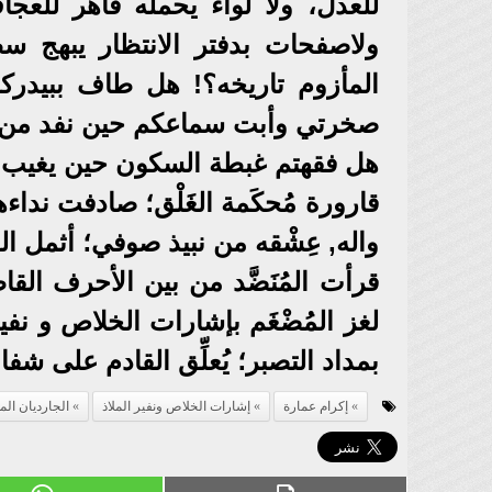
للعدل، ولا لواء يحمله قاهر للعج
ولاصفحات بدفتر الانتظار يبهج س
المأزوم تاريخه؟! هل طاف ببيدركم
صخرتي وأبت سماعكم حين نفد من ت
هل فقهتم غبطة السكون حين يغيب رح
قارورة مُحكَمة الغَلْق؛ صادفت ند
واله, عِشْقه من نبيذ صوفي؛ أثمل 
قرأت المُنَضَّد من بين الأحرف القاط
لغز المُضْغَم بإشارات الخلاص و نفير 
بمداد التصبر؛ يُعلِّق القادم على شفا
إكرام عمارة
إشارات الخلاص ونفير الملاذ
الجارديان الم