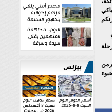
كة،
غسل الأموال
مصدر أمني ينفي
اكي
مزاعم إخوانية
بتدهور السلامة
تكم
الإنشائية لأحد
اليوم.. محاكمة
مراكز الإصلاح والتأهيل
المتهمين بقتل
سيدة وسرقة
حلة
ذهبها في بولاق
الدكرور
يرمن
بيزنس
خبوء
أسعار الدولار اليوم
اسعار الذهب اليوم
السبت 8-8-2026..
السبت 8 أغسطس
2026 فى محلات