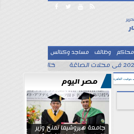




حرير

ر
محاكم
وظائف
مساجد وكنائس

خالد الغندور يطلب الد
مصر اليوم
بتوقيت القاهرة
جامعة هيروشيما تمنح وزير