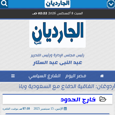




السبت 8 أغسطس 2026
02:22 صـ
رئيس مجلس الإدارة ورئيس التحرير
عبد النبى عبد الستار

مصر اليوم
الشارع السياسي

بل انطلاق الموسم
أردوغان: اتفاقية الدفاع مع السعودية وباكستان 
خارج الحدود
الإثنين، 15 سبتمبر 2025
07:10 مـ
بتوقيت القاهرة
2025-09-15 19:10:05