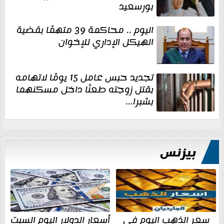
بورسعيد
اليوم .. محاكمة 39 متهمًا بقضية
الهيكل الإداري للإخوان
تجديد حبس عامل 15 يومًا لاتهامه
بقتل زوجته طعنًا داخل مسكنهما
بشبرا...
بيزنس
سعر الذهب اليوم في
أسعار الدولار اليوم السبت