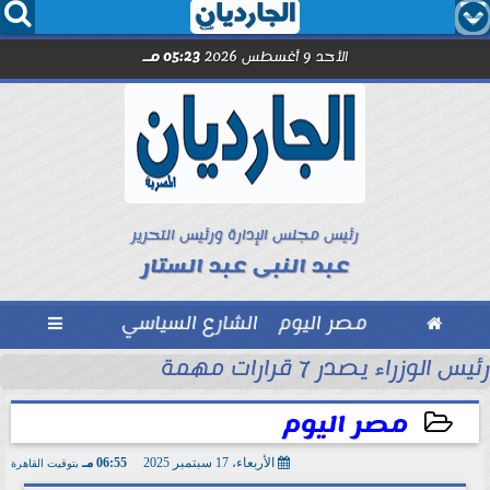




الأحد 9 أغسطس 2026
05:23 مـ
رئيس مجلس الإدارة ورئيس التحرير
عبد النبى عبد الستار

مصر اليوم
الشارع السياسي

رئيس الوزراء يصدر 7 قرارات مهمة
مل مع الصحفيين حاملى كارنيه النقابة
مصر اليوم
الأربعاء، 17 سبتمبر 2025
06:55 مـ
بتوقيت القاهرة
2025-09-17 18:55:28