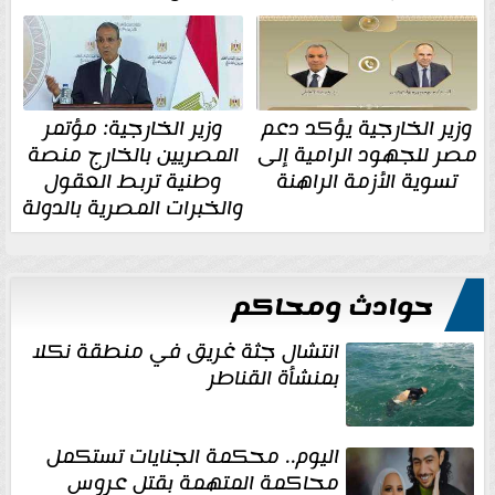
وزير الخارجية يؤكد دعم
وزير الخارجية: مؤتمر
مصر للجهود الرامية إلى
المصريين بالخارج منصة
تسوية الأزمة الراهنة
وطنية تربط العقول
والخبرات المصرية بالدولة
حوادث ومحاكم
انتشال جثة غريق في منطقة نكلا
بمنشأة القناطر
اليوم.. محكمة الجنايات تستكمل
محاكمة المتهمة بقتل عروس